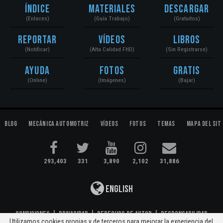
Índice
Materiales
Descargar
(Enlaces)
(Guía Trabajo)
(Gratuitos)
Reportar
Vídeos
Libros
(Notificar)
(Alta Calidad FHD)
(Sin Registrarse)
Ayuda
Fotos
Gratis
(Online)
(Imágenes)
(Bajar)
Blog
Mecánica Automotriz
Vídeos
Fotos
Temas
Mapa del Sit
293,403
331
3,890
2,102
31,886
English
Condiciones
|
Privacidad
|
Derechos de Autor
|
Responsabilidad
Utilizamos cookies propias y de terceros para mejorar la experiencia del