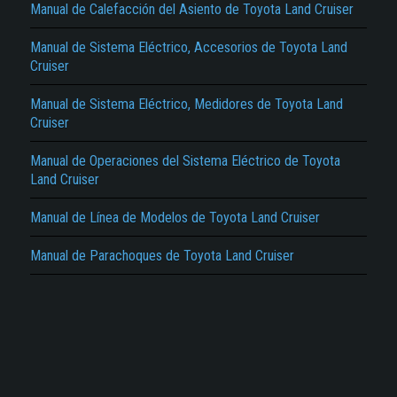
Manual de Calefacción del Asiento de Toyota Land Cruiser
Manual de Sistema Eléctrico, Accesorios de Toyota Land
Cruiser
Manual de Sistema Eléctrico, Medidores de Toyota Land
Cruiser
El Título es incorrecto según el contenido.
Manual de Operaciones del Sistema Eléctrico de Toyota
Texto o Imagen de portada son erróneos.
Land Cruiser
No carga o no se visualiza el contenido.
Manual de Línea de Modelos de Toyota Land Cruiser
Reportar otro tipo de error...
Manual de Parachoques de Toyota Land Cruiser