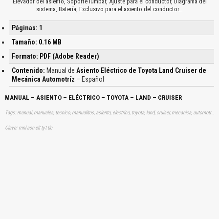
Elevador del asiento, Soporte lumbar, Ajuste para el conductor, Diagrama del
sistema, Batería, Exclusivo para el asiento del conductor…
Páginas: 1
Tamaño: 0.16 MB
Formato: PDF (Adobe Reader)
Contenido:
Manual de
Asiento Eléctrico de Toyota Land Cruiser de
Mecánica Automotríz
– Español
MANUAL – ASIENTO – ELÉCTRICO – TOYOTA – LAND – CRUISER
Tags: manual, manuales, tecnico, manualitos, asiento, electrico, toyota, land, cruiser, mecanica, automotriz, aprender, descargas
Clave: mnl asn elt tyt tlc