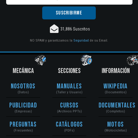
31,886 Suscritos
NO SPAM y garantizamos la
Seguridad
de su Email.
MECÁNICA
SECCIONES
INFORMACIÓN
Nosotros
Manuales
Wikipedia
(Datos)
(Taller y Usuario)
(Documentos)
Publicidad
Cursos
Documentales
(Empresas)
(Archivos PPTs)
(Completos)
Preguntas
Catálogos
Motos
(Frecuentes)
(PDFs)
(Motocicletas)