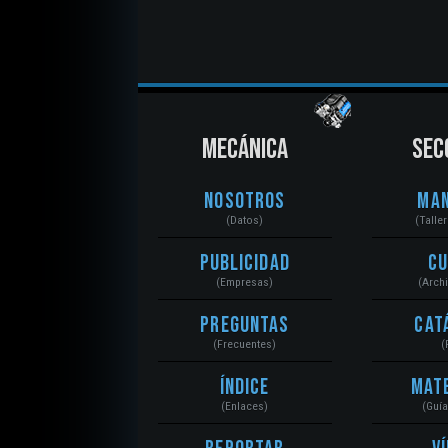
MECÁNICA
SEC
Nosotros
Ma
(Datos)
(Talle
Publicidad
C
(Empresas)
(Arch
Preguntas
Cat
(Frecuentes)
(
Índice
Mat
(Enlaces)
(Guí