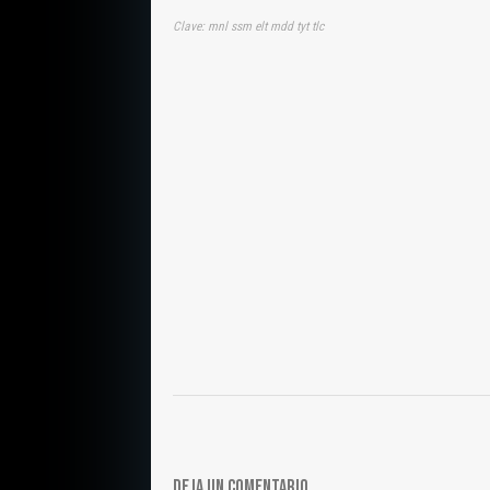
Clave: mnl ssm elt mdd tyt tlc
DEJA UN COMENTARIO