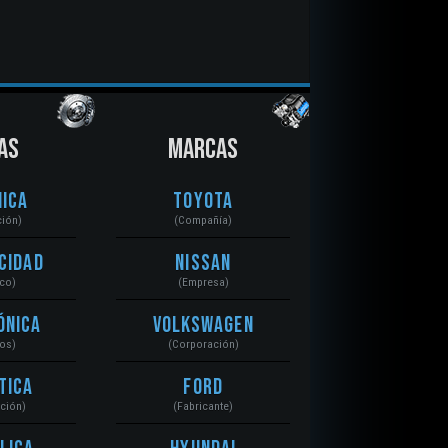
AS
MARCAS
ica
Toyota
ción)
(Compañía)
cidad
Nissan
ico)
(Empresa)
ónica
Volkswagen
tos)
(Corporación)
tica
Ford
ación)
(Fabricante)