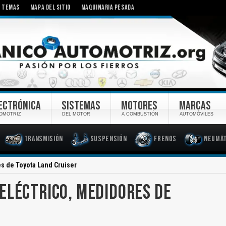
TEMAS
MAPA DEL SITIO
MAQUINARIA PESADA
ECTRÓNICA
SISTEMAS
MOTORES
MARCAS
OMOTRIZ
DEL MOTOR
A COMBUSTIÓN
AUTOMÓVILES
Transmisión
Suspensión
Frenos
Neumát
s de Toyota Land Cruiser
ELÉCTRICO, MEDIDORES DE