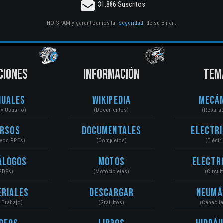
31,886 Suscritos
NO SPAM y garantizamos la
Seguridad
de su Email.
CIONES
INFORMACIÓN
TEM
nuales
Wikipedia
Mecán
r y Usuario)
(Documentos)
(Repara
ursos
Documentales
Electri
ivos PPTs)
(Completos)
(Eléctr
álogos
Motos
Electr
PDFs)
(Motocicletas)
(Circui
eriales
Descargar
Neumá
a Trabajo)
(Gratuitos)
(Capacit