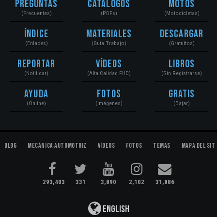
Preguntas
Catálogos
Motos
(Frecuentes)
(PDFs)
(Motocicletas)
Índice
Materiales
Descargar
(Enlaces)
(Guía Trabajo)
(Gratuitos)
Reportar
Vídeos
Libros
(Notificar)
(Alta Calidad FHD)
(Sin Registrarse)
Ayuda
Fotos
Gratis
(Online)
(Imágenes)
(Bajar)
Blog
Mecánica Automotriz
Vídeos
Fotos
Temas
Mapa del Sit
293,403
331
3,890
2,102
31,886
English