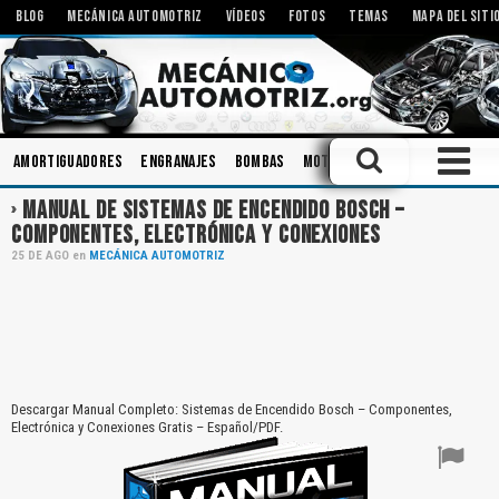
BLOG
MECÁNICA AUTOMOTRIZ
VÍDEOS
FOTOS
TEMAS
MAPA DEL SITI
Amortiguadores
Engranajes
Bombas
Motores Eléctricos
Herra
MANUAL DE SISTEMAS DE ENCENDIDO BOSCH –
COMPONENTES, ELECTRÓNICA Y CONEXIONES
25
DE
AGO
en
MECÁNICA AUTOMOTRIZ
Descargar Manual Completo: Sistemas de Encendido Bosch – Componentes,
Electrónica y Conexiones Gratis – Español/PDF.