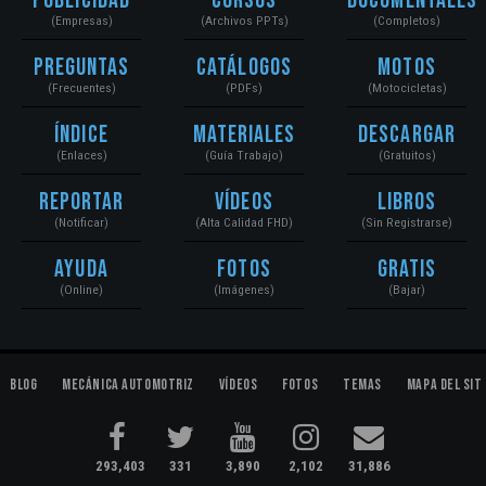
Publicidad
Cursos
Documentales
(Empresas)
(Archivos PPTs)
(Completos)
Preguntas
Catálogos
Motos
(Frecuentes)
(PDFs)
(Motocicletas)
Índice
Materiales
Descargar
(Enlaces)
(Guía Trabajo)
(Gratuitos)
Reportar
Vídeos
Libros
(Notificar)
(Alta Calidad FHD)
(Sin Registrarse)
Ayuda
Fotos
Gratis
(Online)
(Imágenes)
(Bajar)
Blog
Mecánica Automotriz
Vídeos
Fotos
Temas
Mapa del Sit
293,403
331
3,890
2,102
31,886