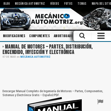
BLOG
MECÁNICA AUTOMOTRIZ
VÍDEOS
FOTOS
TEMAS
MAPA DEL SITI
Modificaciones
Componentes
Amortiguadores
Mecanismos
Acei
MANUAL DE MOTORES – PARTES, DISTRIBUCIÓN,
ENCENDIDO, INYECCIÓN Y ELECTRÓNICA
07
DE
MAR
en
MECÁNICA AUTOMOTRIZ
Descargar Manual Completo de Ingeniería de Motores – Partes, Componentes,
Sistemas y Electrónica Gratis – Español/PDF.