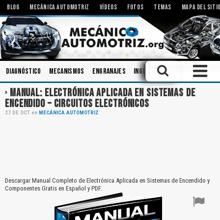
BLOG
MECÁNICA AUTOMOTRIZ
VÍDEOS
FOTOS
TEMAS
MAPA DEL SITI
Diagnóstico
Mecanismos
Engranajes
Ingeniería
Embrague
Amo
MANUAL: ELECTRÓNICA APLICADA EN SISTEMAS DE
ENCENDIDO – CIRCUITOS ELECTRÓNICOS
27
DE
OCT
en
MECÁNICA AUTOMOTRIZ
Descargar Manual Completo de Electrónica Aplicada en Sistemas de Encendido y
Componentes Gratis en Español y PDF.