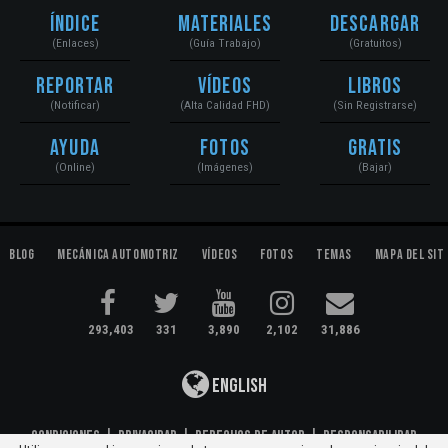
Índice
Materiales
Descargar
(Enlaces)
(Guía Trabajo)
(Gratuitos)
Reportar
Vídeos
Libros
(Notificar)
(Alta Calidad FHD)
(Sin Registrarse)
Ayuda
Fotos
Gratis
(Online)
(Imágenes)
(Bajar)
Blog
Mecánica Automotriz
Vídeos
Fotos
Temas
Mapa del Sit
293,403
331
3,890
2,102
31,886
English
Condiciones
|
Privacidad
|
Derechos de Autor
|
Responsabilidad