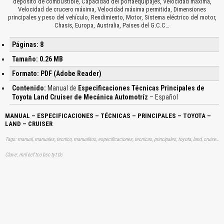
depósito de combustible, Capacidad del portaequipajes, Velocidad máxima,
Velocidad de crucero máxima, Velocidad máxima permitida, Dimensiones
principales y peso del vehículo, Rendimiento, Motor, Sistema eléctrico del motor,
Chasis, Europa, Australia, Paises del G.C.C…
Páginas: 8
Tamaño: 0.26 MB
Formato: PDF (Adobe Reader)
Contenido:
Manual de
Especificaciones Técnicas Principales de
Toyota Land Cruiser de Mecánica Automotríz
– Español
MANUAL – ESPECIFICACIONES – TÉCNICAS – PRINCIPALES – TOYOTA –
LAND – CRUISER
Tags: manual, manuales, tecnico, manualitos, especificaciones, tecnicas, principales, toyota, land, cruiser, mecanica, automotriz, aprender, descargas
Clave: mnl ecf tco bsc tyt tlc