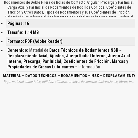
Rodamientos de Doble Hilera de Bolas de Contacto Angular, Precarga y Par Inicial,
Carga Axial y Par Inicial de Rodamientos de Rodillos Cónicos, Coeficientes de
Fricción y Otros Datos, Tipos de Rodamientos y sus Coeficientes de Fricción,
Velocidad Circunferencial de Elementos de Rodadura sobre su Centro y sobre el
Centro del Rodamiento, Juego Radial Interno y Vida de Fatiga, Propiedades de
Páginas: 16
Grasas Lubricantes, Definición de Símbolos y sus Unidades, Eje Principal de Elipse
de Contacto, Desplazamiento Axial y Carga Axial de Rodamientos de Bolas de
Tamaño: 1.14 MB
Contacto Angular, Ajustes, Presión de Superficie, Camino de Rodadura del
Formato: PDF (Adobe Reader)
Diámetro, Inferencias o Juegos de los Ejes y Aros Interiores, Interior del
Alojamiento y Aros Exteriores, Interferencias o Juegos, Clasificación de Tamaño,
Contenido:
Material de
Datos Técnicos de Rodamientos NSK –
Cifras para las Clases de Tolerancias, Juegos Internos Radial y Axial, Juego
Desplazamiento Axial, Ajustes, Juego Radial Interno, Juego Axial
Interno Radial, Juegos de Alojamientos y Aros Exteriores, Rodamientos de una
Interno, Precarga, Par Inicial, Coeficientes de Fricción, Marcas y
Hilera de Bolas de Ranura Profunda, Relación entre Carga Axial y Par Inicial en
Rodamientos de Rodillos Cónicos, Velocidad de Rotación de Bolas, Juego Radial
Propiedades de Grasas Lubricantes
– Información
Interno y Relación de Vida, Marcas y Propiedades de Grasas Lubricantes,
MATERIAL – DATOS TÉCNICOS – RODAMIENTOS – NSK – DESPLAZAMIENTO AX
Comparación de Propiedades, Funcionamiento en Períodos Cortos, Rango de
Temperatura, Resistencia al Agua…
Tags: material, materiales, utilidad, utilitario, archivo, documento, instrucciones, libros, instrucción, gratuito, gratuitos, capacitación, capacitaciones, información, datos, gratis, descargar, tecnicos, desplazamientos, axiales, juegos, radiales, axiales, precargas, fricciones, aprender, descargas