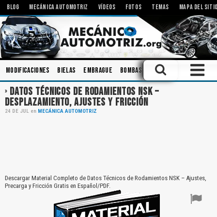
BLOG
MECÁNICA AUTOMOTRIZ
VÍDEOS
FOTOS
TEMAS
MAPA DEL SITI
Modificaciones
Bielas
Embrague
Bombas
Componentes
Ingeni
DATOS TÉCNICOS DE RODAMIENTOS NSK –
DESPLAZAMIENTO, AJUSTES Y FRICCIÓN
24
DE
JUL
en
MECÁNICA AUTOMOTRIZ
Descargar Material Completo de Datos Técnicos de Rodamientos NSK – Ajustes,
Precarga y Fricción Gratis en Español/PDF.