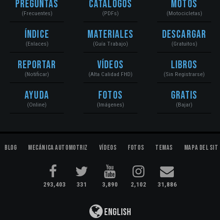
Preguntas
Catálogos
Motos
(Frecuentes)
(PDFs)
(Motocicletas)
Índice
Materiales
Descargar
(Enlaces)
(Guía Trabajo)
(Gratuitos)
Reportar
Vídeos
Libros
(Notificar)
(Alta Calidad FHD)
(Sin Registrarse)
Ayuda
Fotos
Gratis
(Online)
(Imágenes)
(Bajar)
Blog
Mecánica Automotriz
Vídeos
Fotos
Temas
Mapa del Sit
293,403
331
3,890
2,102
31,886
English