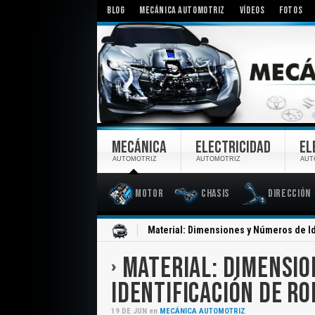
BLOG
MECÁNICA AUTOMOTRIZ
VÍDEOS
FOTOS
MECÁNICA
ELECTRICIDAD
EL
AUTOMOTRIZ
AUTOMOTRIZ
AUT
Motor
Chasis
Dirección
Inicio
Material: Dimensiones y Números de I
MATERIAL: DIMENSIO
IDENTIFICACIÓN DE R
19
DE
JUN
en
MECÁNICA AUTOMOTRIZ