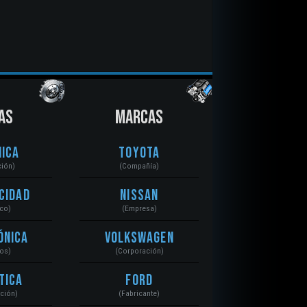
AS
MARCAS
ica
Toyota
ción)
(Compañía)
cidad
Nissan
ico)
(Empresa)
ónica
Volkswagen
tos)
(Corporación)
tica
Ford
ación)
(Fabricante)