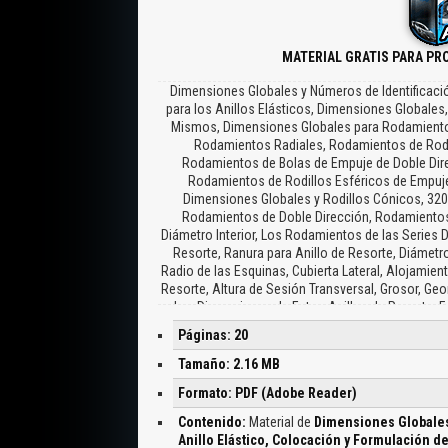
MATERIAL GRATIS PARA PR
Dimensiones Globales y Números de Identificac
para los Anillos Elásticos, Dimensiones Globales
Mismos, Dimensiones Globales para Rodamientos
Rodamientos Radiales, Rodamientos de Rodi
Rodamientos de Bolas de Empuje de Doble Dir
Rodamientos de Rodillos Esféricos de Empuje
Dimensiones Globales y Rodillos Cónicos, 32
Rodamientos de Doble Dirección, Rodamientos
Diámetro Interior, Los Rodamientos de las Series 
Resorte, Ranura para Anillo de Resorte, Diámet
Radio de las Esquinas, Cubierta Lateral, Alojamien
Resorte, Altura de Sesión Transversal, Grosor, Geo
Las Dimensiones de Estos Anillos de Resorte,
Motor Eléctrico CMM Rodamiento de Rodillos Cil
Páginas: 20
Cc1, Bolas de Ranura Profunda, Juego Axial C3, M
Tipo de Rodamiento, Símbolo de Serie de Roda
Tamaño: 2.16 MB
Profunda, Rodamientos de una Hilera de Bolas 
Formato: PDF (Adobe Reader)
Rodamientos de Rodillos Esféricos de Empuje, Car
Símbolo Significado, Ranura y Agujeros de Engr
Contenido:
Material de
Dimensiones Globales
Anillo Elástico, Colocación y Formulación 