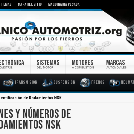
TEMAS
MAPA DEL SITIO
MAQUINARIA PESADA
ECTRÓNICA
SISTEMAS
MOTORES
MARCAS
OMOTRIZ
DEL MOTOR
A COMBUSTIÓN
AUTOMÓVILES
Transmisión
Suspensión
Frenos
Neumát
dentificación de Rodamientos NSK
NES Y NÚMEROS DE
ODAMIENTOS NSK