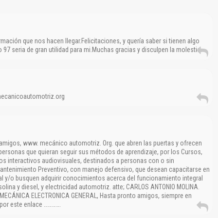
mación que nos hacen llegar.Felicitaciones, y quería saber si tienen algo
o 97 seria de gran utilidad para mi.Muchas gracias y disculpen la molestia.
 mecanicoautomotriz.org
amigos, www. mecánico automotriz. Org. que abren las puertas y ofrecen
ersonas que quieran seguir sus métodos de aprendizaje, por los Cursos,
os interactivos audiovisuales, destinados a personas con o sin
ntenimiento Preventivo, con manejo defensivo, que desean capacitarse en
l y/o busquen adquirir conocimientos acerca del funcionamiento integral
olina y diesel, y electricidad automotriz. atte; CARLOS ANTONIO MOLINA.
MECÁNICA ELECTRONICA GENERAL, Hasta pronto amigos, siempre en
 por este enlace ………….