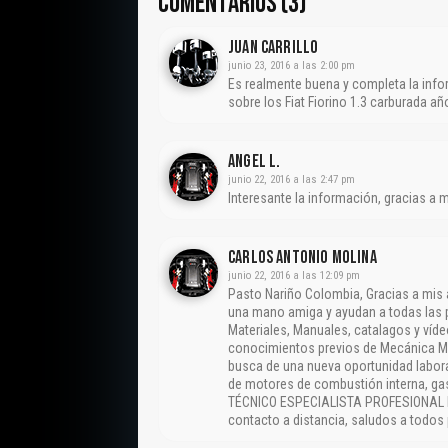
COMENTARIOS (3)
Juan Carrillo
junio 23, 2016 a las 2:00 pm
Es realmente buena y completa la infor
sobre los Fiat Fiorino 1.3 carburada añ
Angel L.
junio 22, 2016 a las 2:47 pm
Interesante la información, gracias a
CARLOS ANTONIO MOLINA
junio 22, 2016 a las 12:09 pm
Pasto Nariño Colombia, Gracias a mis 
una mano amiga y ayudan a todas las p
Materiales, Manuales, catalagos y víde
conocimientos previos de Mecánica Ma
busca de una nueva oportunidad labora
de motores de combustión interna, gas
TÉCNICO ESPECIALISTA PROFESIONAL 
contacto a distancia, saludos a todos