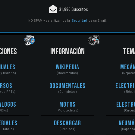
31,886 Suscritos
NO SPAM y garantizamos la
Seguridad
de su Email.
CIONES
INFORMACIÓN
TEM
nuales
Wikipedia
Mecán
r y Usuario)
(Documentos)
(Repara
ursos
Documentales
Electri
ivos PPTs)
(Completos)
(Eléctr
álogos
Motos
Electr
PDFs)
(Motocicletas)
(Circui
eriales
Descargar
Neumá
a Trabajo)
(Gratuitos)
(Capacit