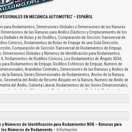
OFESIONALES EN MECÁNICA AUTOMOTRIZ – ESPAÑOL
ión para Rodamientos, Dimensiones Globales y Dimensiones de las Ranuras
, Dimensiones de las Ranuras para Anillos Elásticos y Emplazamiento de los
 Radiales de Bolas y de Rodillos, Comparación de Sección Transversal de
llos Cónicos, Rodamientos de Bolas de Empuje de una Sola Dirección,
ección, Comparación de Sección Transversal de Rodamientos de Empuje,
, Dimensiones Globales y Números de Identificación para Rodamientos,
0 X, Rodamientos de Rodillos Cónicos, Los Rodamientos de Ángulo 303d,
 para Rodamientos de Empuje, Rodillos Esféricos de Empuje, Numero de
Dimensionales, Arandelas Centrales, Dimensiones de las Ranuras y Anillos de
ro de la Ranura, Series Dimensionales de Rodamientos, Ancho de la Ranura,
to, Geometría del Anillo de Resorte Alojado en la Ranura, Numero de Anillo de
metría del Anillo, Cubierta Lateral, Rodamientos de las Series Dimensionales,
 Formulación de los Números de Rodamiento, Juego Radial de Rodamientos
índricos, Juego Radial para Rodamientos, Rodillos Cilíndricos Emparejados
anguito de Diámetro, Agujero Cónico, Rodamientos de Bolas AutoAlineantes,
mientos, Símbolo de Tipo, Rodamiento de una Hilera de Bolas de Ranura
de Contacto Angular, Rodamientos de una Hilera de Rodillos Cilíndricos,
acterísticas Externas, Símbolos Auxiliares, Símbolos de Diseño de los Aros,
ase en el Aro Exterior, Juego de Rodamientos de Rodillos Cilíndricos para
 y Números de Identificación para Rodamientos NSK – Ranuras para
Motores Eléctricos…
de los Números de Rodamiento
– Información