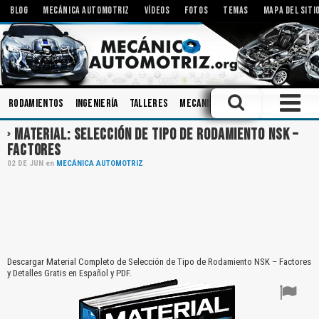
BLOG
MECÁNICA AUTOMOTRIZ
VÍDEOS
FOTOS
TEMAS
MAPA DEL SITI
Rodamientos
Ingeniería
Talleres
Mecanismos
Componentes
B
MATERIAL: SELECCIÓN DE TIPO DE RODAMIENTO NSK –
FACTORES
02
DE
JUN
en
MECÁNICA AUTOMOTRIZ
Descargar Material Completo de Selección de Tipo de Rodamiento NSK – Factores
y Detalles Gratis en Español y PDF.