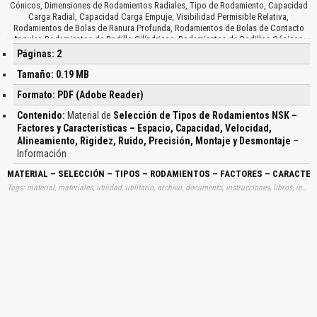
Cónicos, Dimensiones de Rodamientos Radiales, Tipo de Rodamiento, Capacidad
Carga Radial, Capacidad Carga Empuje, Visibilidad Permisible Relativa,
Rodamientos de Bolas de Ranura Profunda, Rodamientos de Bolas de Contacto
Angular, Rodamientos de Rodillo Cilíndricos, Rodamientos de Rodillos Cónicos,
Lubricación en Baño de Aceite, Capacidad de Carga Relativa de Algunos Tipos de
Páginas: 2
Rodamiento, Velocidad Permisible Relativa de Varios Tipos de Rodamientos,
Desalineamiento Permisible en Rodamientos de Rodillos Esféricos,
Tamaño: 0.19 MB
Desalineamiento Permisible en Soportes con Rodamiento, Carrera Radial Relativa
Formato: PDF (Adobe Reader)
del Aro Interior para Varios Tipos de Rodamientos de la Clase de Precisión Más
Alta, Tipos de Rodamientos y Rigidez, Ruido y Par de Varios Tipos de
Contenido:
Material de
Selección de Tipos de Rodamientos NSK –
Rodamientos, Precisión de Funcionamiento y Tipos de Rodamientos, Montaje y
Factores y Características – Espacio, Capacidad, Velocidad,
Desmontaje de Varios Tipos de Rodamientos…
Alineamiento, Rigidez, Ruido, Precisión, Montaje y Desmontaje
–
Información
MATERIAL – SELECCIÓN – TIPOS – RODAMIENTOS – FACTORES – CARACTERÍ
Tags: material, materiales, utilidad, utilitario, archivo, documento, instrucciones, libros, instrucción, gratuito, gratuitos, capacitación, capacitaciones, información, datos, gratis, descargar, selecciones, clases, clasificaciones, aprender, descargas