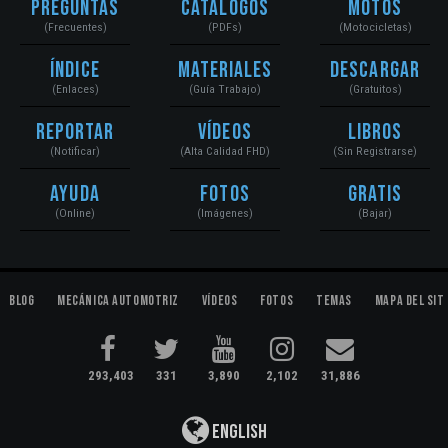
Preguntas
Catálogos
Motos
(Frecuentes)
(PDFs)
(Motocicletas)
Índice
Materiales
Descargar
(Enlaces)
(Guía Trabajo)
(Gratuitos)
Reportar
Vídeos
Libros
(Notificar)
(Alta Calidad FHD)
(Sin Registrarse)
Ayuda
Fotos
Gratis
(Online)
(Imágenes)
(Bajar)
Blog
Mecánica Automotriz
Vídeos
Fotos
Temas
Mapa del Sit
293,403
331
3,890
2,102
31,886
English