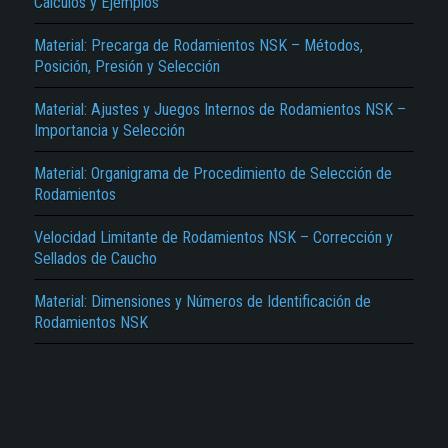
Cálculos y Ejemplos
Material: Precarga de Rodamientos NSK – Métodos,
Posición, Presión y Selección
Material: Ajustes y Juegos Internos de Rodamientos NSK –
Importancia y Selección
El Título es incorrecto según el contenido.
Material: Organigrama de Procedimiento de Selección de
Rodamientos
Texto o Imagen de portada son erróneos.
Velocidad Limitante de Rodamientos NSK – Corrección y
No carga o no se visualiza el contenido.
Sellados de Caucho
Reportar otro tipo de error...
Material: Dimensiones y Números de Identificación de
Rodamientos NSK