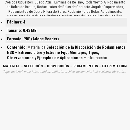
Cónicos Opuestos, Juego Axial, Láminas de Relleno, Rodamiento A, Rodamiento
de Bolas de Ranura, Rodamientos de Bolas de Contacto Angular Emparejados,
Rodamientos de Doble Hilera de Bolas, Rodamiento de Bolas Autoalineante,
Rodamiento de Rodillos Cilíndricos, Rodamiento de Doble Hilera de Rodillos,
Rodamiento de Rodillos Esféricos, Rodamiento de Rodillos Cilíndricos,
Páginas: 4
Disposición de Montajes y Tipos de Rodamientos, Disposiciones Representativas
de Montajes de Rodamientos y Ejemplos de Aplicaciones, Montaje de
Tamaño: 0.43 MB
Rodamientos, Extremo Fijo, Extremo Libre, Motores Eléctricos, Motores de
Formato: PDF (Adobe Reader)
Tracción, Rodillos de Mesa para Trenes, Rodillos para Fabricación de Papel, Cajas
Reductoras de Locomotoras Diesel, Transmisión de Automóviles, Bombas
Contenido:
Material de
Selección de la Disposición de Rodamientos
Difusoras, Reductoras de Tornillo Sinfín, Montaje Espalda, Montaje Cara, Ejes de
NSK – Extremo Libre y Extremo Fijo, Montajes, Tipos,
Rectificadoras, Soportar Altas Cargas, Cargas de Choque, Engranajes de
Observaciones y Ejemplos de Aplicaciones
– Información
Reducción Final de Maquinaria, Motor Eléctrico Pequeño, Reductor Pequeño,
Bombas Pequeñas, Rodamiento de Bolas, Rodamiento de Rodillos Cilindro,
MATERIAL – SELECCIÓN – DISPOSICIÓN – RODAMIENTOS – EXTREMO LIBRE 
Motores Eléctricos Verticales, Esférico Del Asiento, Abridores Verticales,
Máquinas de Roscar y de Tejer…
Tags: material, materiales, utilidad, utilitario, archivo, documento, instrucciones, libros, instrucción, gratuito, gratuitos, capacitación, capacitaciones, información, datos, gratis, descargar, selecciones, disposiciones, aprender, descargas