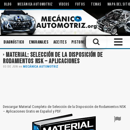
BLOG
MECÁNICA AUTOMOTRIZ
VÍDEOS
FOTOS
TEMAS
MAPA DEL SITI
Diagnóstico
Engranajes
Aceites
Pistones
Ingeniería
Inspecci
MATERIAL: SELECCIÓN DE LA DISPOSICIÓN DE
RODAMIENTOS NSK – APLICACIONES
03
DE
JUN
en
MECÁNICA AUTOMOTRIZ
Descargar Material Completo de Selección de la Disposición de Rodamientos NSK
– Aplicaciones Gratis en Español y PDF.