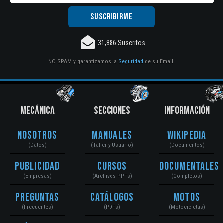
31,886 Suscritos
NO SPAM y garantizamos la
Seguridad
de su Email.
MECÁNICA
SECCIONES
INFORMACIÓN
Nosotros
Manuales
Wikipedia
(Datos)
(Taller y Usuario)
(Documentos)
Publicidad
Cursos
Documentales
(Empresas)
(Archivos PPTs)
(Completos)
Preguntas
Catálogos
Motos
(Frecuentes)
(PDFs)
(Motocicletas)