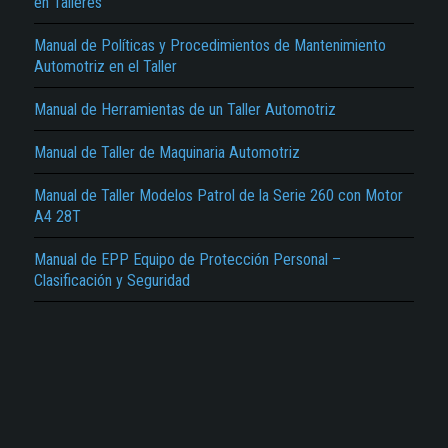
en Talleres
Manual de Políticas y Procedimientos de Mantenimiento
Automotriz en el Taller
Manual de Herramientas de un Taller Automotriz
El Título es incorrecto según el contenido.
Manual de Taller de Maquinaria Automotriz
Texto o Imagen de portada son erróneos.
Manual de Taller Modelos Patrol de la Serie 260 con Motor
A4 28T
No carga o no se visualiza el contenido.
Manual de EPP Equipo de Protección Personal –
Reportar otro tipo de error...
Clasificación y Seguridad