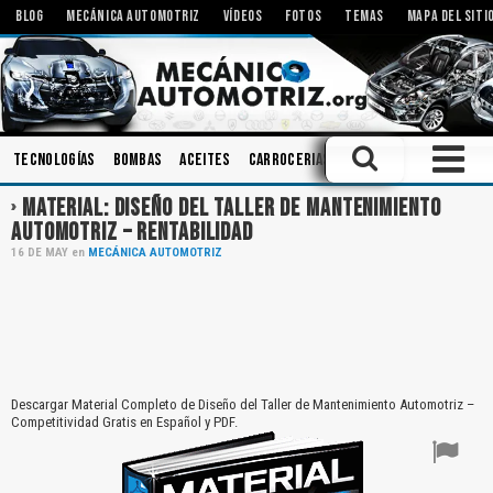
BLOG
MECÁNICA AUTOMOTRIZ
VÍDEOS
FOTOS
TEMAS
MAPA DEL SITI
Tecnologías
Bombas
Aceites
Carrocerias
Diagnóstico
Motore
MATERIAL: DISEÑO DEL TALLER DE MANTENIMIENTO
AUTOMOTRIZ – RENTABILIDAD
16
DE
MAY
en
MECÁNICA AUTOMOTRIZ
Descargar Material Completo de Diseño del Taller de Mantenimiento Automotriz –
Competitividad Gratis en Español y PDF.