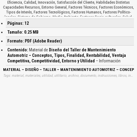
Eficiencia, Calidad, Innovación, Satisfacción del Cliente, Habilidades Distintas
Capacidades Recursos, Entorno General, Factores Técnicos, Factores Económicos,
Tipos de Interés, Factores Tecnológicos, Factores Humanos, Factores Político-
legales, Sistema de Gobierno, Medio Ambiente, Factores Socio-culturales, Salud,
Ecología, Competidores Potenciales Proveedores, Competidores en el Sector
Páginas: 12
Industrial, Rivalidad entre los Competidores, Compradores, Sustitutos, Volantes
de Inyección…
Tamaño: 0.25 MB
Formato: PDF (Adobe Reader)
Contenido:
Material de
Diseño del Taller de Mantenimiento
Automotriz – Conceptos, Tipos, Finalidad, Rentabilidad, Ventaja
Competitiva, Competitividad, Entorno y Utilidad
– Información
MATERIAL – DISEÑO – TALLER – MANTENIMIENTO AUTOMOTRIZ – CONCEPTO
Tags: material, materiales, utilidad, utilitario, archivo, documento, instrucciones, libros, instrucción, gratuito, gratuitos, capacitación, capacitaciones, información, datos, gratis, descargar, diseños, disenos, talleres, mantenimientos, mantenciones, mantención, automotrices, clases, aprender, descargas