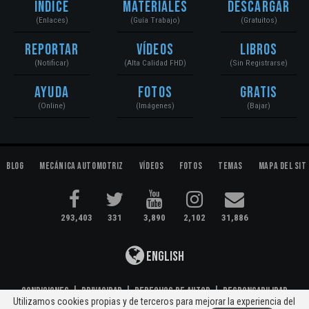
Índice
Materiales
Descargar
(Enlaces)
(Guía Trabajo)
(Gratuitos)
Reportar
Vídeos
Libros
(Notificar)
(Alta Calidad FHD)
(Sin Registrarse)
Ayuda
Fotos
Gratis
(Online)
(Imágenes)
(Bajar)
Blog
Mecánica Automotriz
Vídeos
Fotos
Temas
Mapa del Sit
293,403
331
3,890
2,102
31,886
English
Condiciones
|
Privacidad
|
Derechos de Autor
|
Responsabilidad
Utilizamos cookies propias y de terceros para mejorar la experiencia del