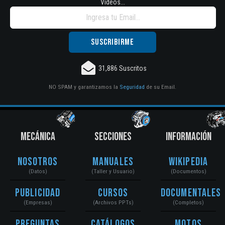
Vídeos...
31,886 Suscritos
NO SPAM y garantizamos la
Seguridad
de su Email.
MECÁNICA
SECCIONES
INFORMACIÓN
Nosotros
Manuales
Wikipedia
(Datos)
(Taller y Usuario)
(Documentos)
Publicidad
Cursos
Documentales
(Empresas)
(Archivos PPTs)
(Completos)
Preguntas
Catálogos
Motos