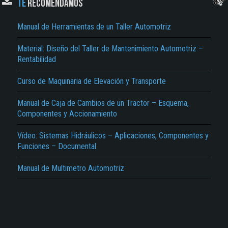
TE
RECOMENDAMOS
Manual de Herramientas de un Taller Automotriz
Material: Diseño del Taller de Mantenimiento Automotriz –
Rentabilidad
Curso de Maquinaria de Elevación y Transporte
El Título es incorrecto según el contenido.
Manual de Caja de Cambios de un Tractor – Esquema,
Texto o Imagen de portada son erróneos.
Componentes y Accionamiento
No carga o no se visualiza el contenido.
Vídeo: Sistemas Hidráulicos – Aplicaciones, Componentes y
Reportar otro tipo de error...
Funciones – Documental
Manual de Multimetro Automotriz