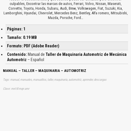
culpables, Encontrar las marcas de autos, Ferrari, Volvo, Nissan, Maserati,
Corvette, Toyota, Honda, Subaru, Audi, Bmw, Volkswagen, Fiat, Suzuki, Kia,
Lamborghini, Hyundai, Chevrolet, Mercedes Benz, Bentley, Alfa romero, Mitsubishi,
Mazda, Porsche, Ford…
Páginas: 1
Tamaño: 0.19 MB
Formato: PDF (Adobe Reader)
Contenido:
Manual de
Taller de Maquinaria Automotriz de Mecánica
Automotriz
– Español
MANUAL – TALLER – MAQUINARIA – AUTOMOTRIZ
Tags: manual, manuales, manualitos, taller, maquinaria, automotriz, aprender, descargas
Clave: mnl tll mqn amr