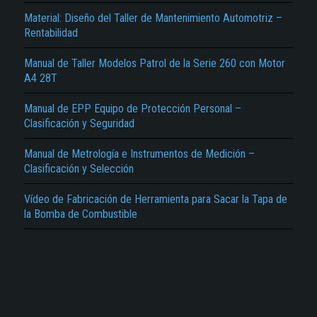
Material: Diseño del Taller de Mantenimiento Automotriz –
Rentabilidad
Manual de Taller Modelos Patrol de la Serie 260 con Motor
A4 28T
Manual de EPP Equipo de Protección Personal –
El Título es incorrecto según el contenido.
Clasificación y Seguridad
Texto o Imagen de portada son erróneos.
Manual de Metrología e Instrumentos de Medición –
No carga o no se visualiza el contenido.
Clasificación y Selección
Reportar otro tipo de error...
Vídeo de Fabricación de Herramienta para Sacar la Tapa de
la Bomba de Combustible