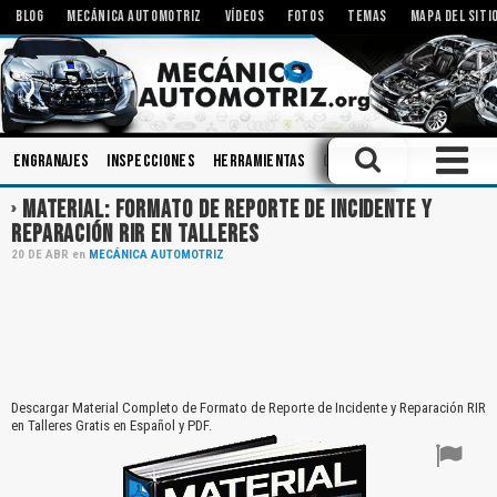
BLOG
MECÁNICA AUTOMOTRIZ
VÍDEOS
FOTOS
TEMAS
MAPA DEL SITI
Engranajes
Inspecciones
Herramientas
Componentes
Sistemas 
MATERIAL: FORMATO DE REPORTE DE INCIDENTE Y
REPARACIÓN RIR EN TALLERES
20
DE
ABR
en
MECÁNICA AUTOMOTRIZ
Descargar Material Completo de Formato de Reporte de Incidente y Reparación RIR
en Talleres Gratis en Español y PDF.