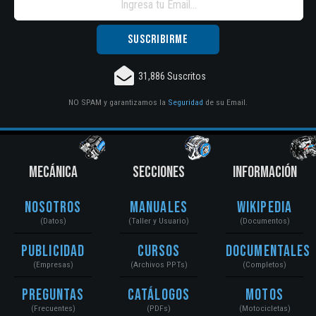
31,886 Suscritos
NO SPAM y garantizamos la
Seguridad
de su Email.
MECÁNICA
SECCIONES
INFORMACIÓN
Nosotros
Manuales
Wikipedia
(Datos)
(Taller y Usuario)
(Documentos)
Publicidad
Cursos
Documentales
(Empresas)
(Archivos PPTs)
(Completos)
Preguntas
Catálogos
Motos
(Frecuentes)
(PDFs)
(Motocicletas)