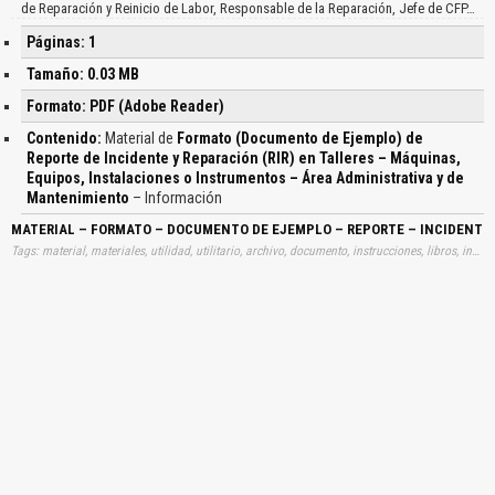
de Reparación y Reinicio de Labor, Responsable de la Reparación, Jefe de CFP…
Páginas: 1
Tamaño: 0.03 MB
Formato: PDF (Adobe Reader)
Contenido:
Material de
Formato (Documento de Ejemplo) de
Reporte de Incidente y Reparación (RIR) en Talleres – Máquinas,
Equipos, Instalaciones o Instrumentos – Área Administrativa y de
Mantenimiento
– Información
MATERIAL – FORMATO – DOCUMENTO DE EJEMPLO – REPORTE – INCIDENTE
Tags: material, materiales, utilidad, utilitario, archivo, documento, instrucciones, libros, instrucción, gratuito, gratuitos, capacitación, capacitaciones, información, datos, gratis, descargar, formatos, documentos, ejemplos, reportes, incidentes, reparaciones, maquinas, instalación, aprender, descargas