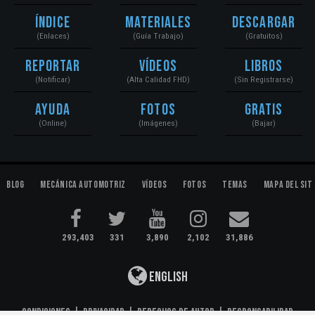
Índice
Materiales
Descargar
(Enlaces)
(Guía Trabajo)
(Gratuitos)
Reportar
Vídeos
Libros
(Notificar)
(Alta Calidad FHD)
(Sin Registrarse)
Ayuda
Fotos
Gratis
(Online)
(Imágenes)
(Bajar)
Blog
Mecánica Automotriz
Vídeos
Fotos
Temas
Mapa del Sit
293,403
331
3,890
2,102
31,886
English
Condiciones
|
Privacidad
|
Derechos de Autor
|
Responsabilidad