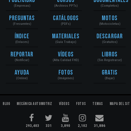
Publicidad
Cursos
Documentales
(Empresas)
(Archivos PPTs)
(Completos)
Preguntas
Catálogos
Motos
(Frecuentes)
(PDFs)
(Motocicletas)
Índice
Materiales
Descargar
(Enlaces)
(Guía Trabajo)
(Gratuitos)
Reportar
Vídeos
Libros
(Notificar)
(Alta Calidad FHD)
(Sin Registrarse)
Ayuda
Fotos
Gratis
(Online)
(Imágenes)
(Bajar)
Blog
Mecánica Automotriz
Vídeos
Fotos
Temas
Mapa del Sit
293,403
331
3,890
2,102
31,886