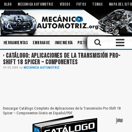
BLOG
MECÁNICA AUTOMOTRIZ
VÍDEOS
FOTOS
TEMAS
MAPA DEL SITI
Herramientas
Embrague
Ingeniería
Pistones
Bombas
Tecnolo
CATÁLOGO: APLICACIONES DE LA TRANSMISIÓN PRO-
SHIFT 18 SPICER – COMPONENTES
09
DE
ABR
en
MECÁNICA AUTOMOTRIZ
Descargar Catálogo Completo de Aplicaciones de la Transmisión Pro-Shift 18
Spicer – Componentes Gratis en Español/PDF.