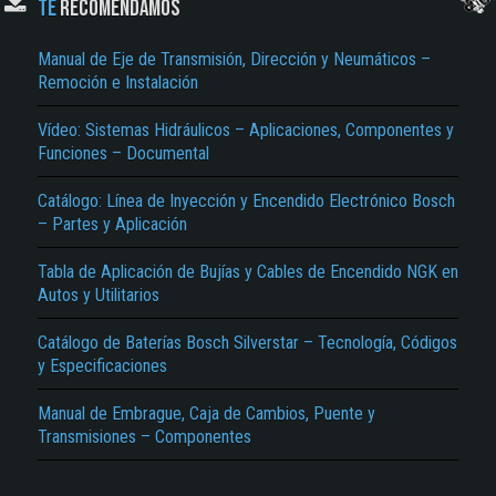
TE
RECOMENDAMOS
Manual de Eje de Transmisión, Dirección y Neumáticos –
Remoción e Instalación
Vídeo: Sistemas Hidráulicos – Aplicaciones, Componentes y
Funciones – Documental
Catálogo: Línea de Inyección y Encendido Electrónico Bosch
– Partes y Aplicación
El Título es incorrecto según el contenido.
Texto o Imagen de portada son erróneos.
Tabla de Aplicación de Bujías y Cables de Encendido NGK en
Autos y Utilitarios
No carga o no se visualiza el contenido.
Catálogo de Baterías Bosch Silverstar – Tecnología, Códigos
Reportar otro tipo de error...
y Especificaciones
Manual de Embrague, Caja de Cambios, Puente y
Transmisiones – Componentes