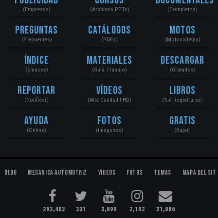
Publicidad
Cursos
Documentales
(Empresas)
(Archivos PPTs)
(Completos)
Preguntas
Catálogos
Motos
(Frecuentes)
(PDFs)
(Motocicletas)
Índice
Materiales
Descargar
(Enlaces)
(Guía Trabajo)
(Gratuitos)
Reportar
Vídeos
Libros
(Notificar)
(Alta Calidad FHD)
(Sin Registrarse)
Ayuda
Fotos
Gratis
(Online)
(Imágenes)
(Bajar)
Blog
Mecánica Automotriz
Vídeos
Fotos
Temas
Mapa del Sit
293,403
331
3,890
2,102
31,886