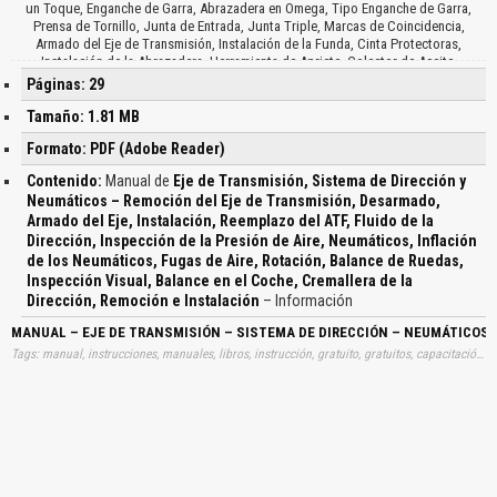
un Toque, Enganche de Garra, Abrazadera en Omega, Tipo Enganche de Garra,
Prensa de Tornillo, Junta de Entrada, Junta Triple, Marcas de Coincidencia,
Armado del Eje de Transmisión, Instalación de la Funda, Cinta Protectoras,
Instalación de la Abrazadera, Herramienta de Apriete, Colector de Aceite,
Descripción General, Reemplazo del ATF, Fluido de la Dirección, Medición de Nivel,
Páginas: 29
Embudo, Tapón de Drenaje, Drenaje del ATF, Calidad del Fluido, Fragmentos de
Metal, Materias Extrañas, Fluido en el Convertidor, Tipos de ATF, D-II, T, T-II, T-III, T-
Tamaño: 1.81 MB
IV, Verificación del Nivel de ATF, Ajuste e Inspección de la Presión, Inflación de los
Formato: PDF (Adobe Reader)
Neumáticos, Fugas de Aire, Rotación de los Neumáticos, Dirección Estacionaria,
Frenado, Viraje, Neumáticos Unidireccionales, Balance de Ruedas, Balance en el
Contenido:
Manual de
Eje de Transmisión, Sistema de Dirección y
Coche, Condición de los Neumáticos, Inspección Visual, Inflación de los
Neumáticos – Remoción del Eje de Transmisión, Desarmado,
Neumáticos, Tobera del Inflador, Calibre de Presión, Colocación de la Rueda,
Armado del Eje, Instalación, Reemplazo del ATF, Fluido de la
Centrado de Rueda, Ancho del Reborde, Diámetro del Reborde, Cubierta del
Neumático, Contrapeso de Balance, Tipos de Peso de Balance, Rueda de Acero,
Dirección, Inspección de la Presión de Aire, Neumáticos, Inflación
Aluminio y Tipo Pegajoso, Cremallera de la Dirección, Instalación y Ajuste de la
de los Neumáticos, Fugas de Aire, Rotación, Balance de Ruedas,
Convergencia…
Inspección Visual, Balance en el Coche, Cremallera de la
Dirección, Remoción e Instalación
– Información
MANUAL – EJE DE TRANSMISIÓN – SISTEMA DE DIRECCIÓN – NEUMÁTICOS –
Tags: manual, instrucciones, manuales, libros, instrucción, gratuito, gratuitos, capacitación, entrenamiento, capacitaciones, información, datos, gratis, descargar, guías, guias, ejes, transmisiones, sistemas, direcciones, neumaticos, remociones, ejes, transmisiones, desarmados, armados, ejes, instalaciones, reemplazos, atf, fluidos, direcciones, inspecciones, presiones, aires, neumaticos, inflaciones, neumaticos, fugas, aires, rotaciones, balances, ruedas, inspecciones, visuales, balances, coches, cremalleras, direcciones, remociones, instalaciones, aprender, descargas