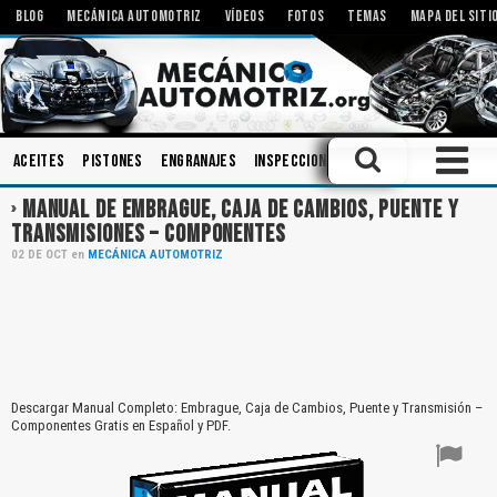
BLOG
MECÁNICA AUTOMOTRIZ
VÍDEOS
FOTOS
TEMAS
MAPA DEL SITI
Aceites
Pistones
Engranajes
Inspecciones
Bielas
Inyectores
MANUAL DE EMBRAGUE, CAJA DE CAMBIOS, PUENTE Y
TRANSMISIONES – COMPONENTES
02
DE
OCT
en
MECÁNICA AUTOMOTRIZ
Descargar Manual Completo: Embrague, Caja de Cambios, Puente y Transmisión –
Componentes Gratis en Español y PDF.