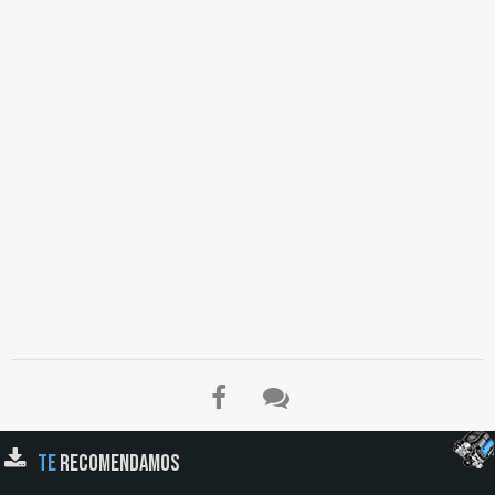
Contador, Rodamiento de Apoyo del Diferencial, Piñón de Ataque, Corona, Satélite,
Las Transmisiones, Caso de los Vehículos con Puente Separado, Caso de los
Vehículos Equipados con un Conjunto Caja-puente, Ventajas, Las Juntas de
Transmisión…
TE
RECOMENDAMOS