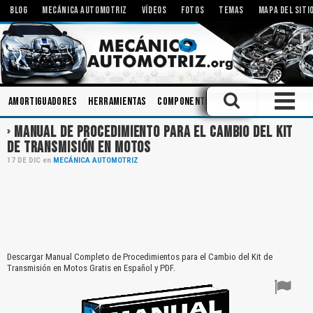
BLOG
MECÁNICA AUTOMOTRIZ
VÍDEOS
FOTOS
TEMAS
MAPA DEL SITI
Amortiguadores
Herramientas
Componentes
Inyectores
Ingeni
MANUAL DE PROCEDIMIENTO PARA EL CAMBIO DEL KIT
DE TRANSMISIÓN EN MOTOS
17
DE
DIC
en
MECÁNICA AUTOMOTRIZ
Descargar Manual Completo de Procedimientos para el Cambio del Kit de
Transmisión en Motos Gratis en Español y PDF.