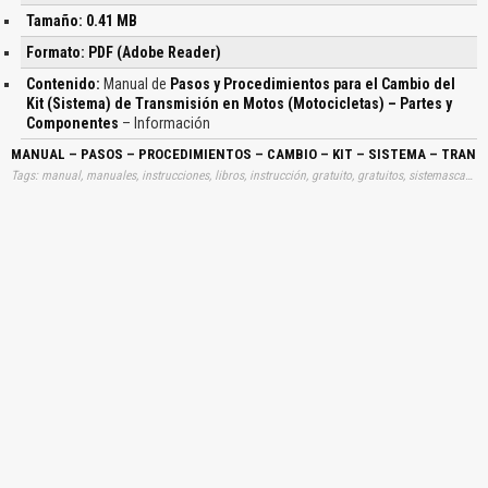
Tamaño: 0.41 MB
Formato: PDF (Adobe Reader)
Contenido:
Manual de
Pasos y Procedimientos para el Cambio del
Kit (Sistema) de Transmisión en Motos (Motocicletas) – Partes y
Componentes
– Información
MANUAL – PASOS – PROCEDIMIENTOS – CAMBIO – KIT – SISTEMA – TRAN
Tags: manual, manuales, instrucciones, libros, instrucción, gratuito, gratuitos, sistemascambios, kits, sistemas, transmisiones, aprender, descargas