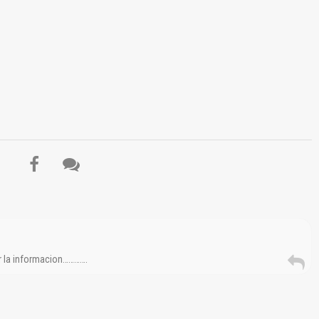
El Título es incorrecto según el contenido.
Texto o Imagen de portada son erróneos.
No carga o no se visualiza el contenido.
Reportar otro tipo de error...
r la informacion………….