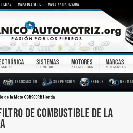
TEMAS
MAPA DEL SITIO
MAQUINARIA PESADA
ECTRÓNICA
SISTEMAS
MOTORES
MARCAS
OMOTRIZ
DEL MOTOR
A COMBUSTIÓN
AUTOMÓVILES
Transmisión
Suspensión
Frenos
Neumát
ble de la Moto CBR900RR Honda
FILTRO DE COMBUSTIBLE DE LA
DA