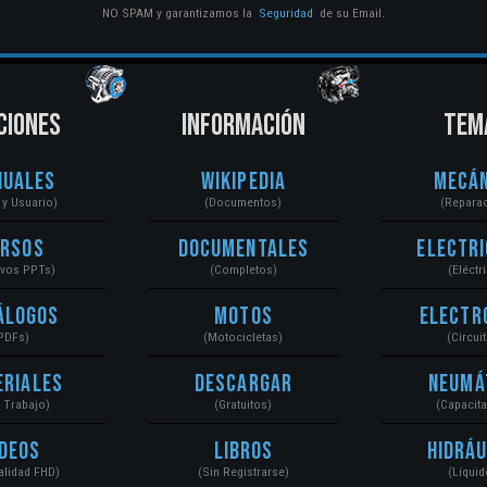
NO SPAM y garantizamos la
Seguridad
de su Email.
CIONES
INFORMACIÓN
TEM
nuales
Wikipedia
Mecán
r y Usuario)
(Documentos)
(Repara
ursos
Documentales
Electri
ivos PPTs)
(Completos)
(Eléctr
álogos
Motos
Electr
PDFs)
(Motocicletas)
(Circui
eriales
Descargar
Neumá
a Trabajo)
(Gratuitos)
(Capacit
ídeos
Libros
Hidráu
Calidad FHD)
(Sin Registrarse)
(Líquid