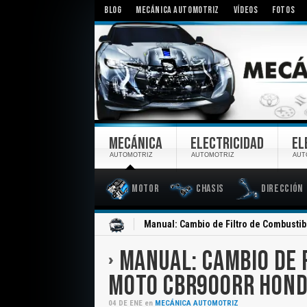
BLOG
MECÁNICA AUTOMOTRIZ
VÍDEOS
FOTOS
MECÁNICA
ELECTRICIDAD
EL
AUTOMOTRIZ
AUTOMOTRIZ
AUT
Motor
Chasis
Dirección
Inicio
Manual: Cambio de Filtro de Combusti
MANUAL: CAMBIO DE 
MOTO CBR900RR HON
04
DE
ENE
en
MECÁNICA AUTOMOTRIZ