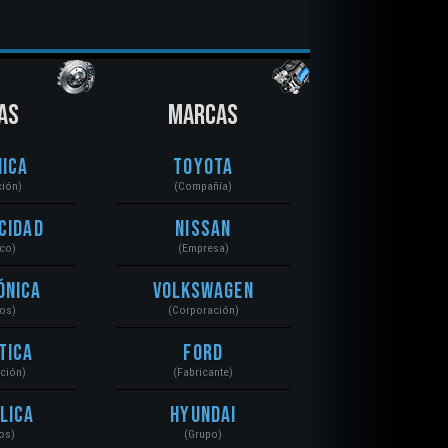
AS
MARCAS
ica
Toyota
ción)
(Compañía)
cidad
Nissan
ico)
(Empresa)
ónica
Volkswagen
tos)
(Corporación)
tica
Ford
ación)
(Fabricante)
lica
Hyundai
os)
(Grupo)