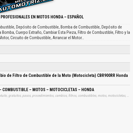
 PROFESIONALES EN MOTOS HONDA – ESPAÑOL
ombustible, Depósito de Combustible, Bomba de Combustible, Depósito de
La Bomba, Cuerpo Extraño, Cambiar Esta Pieza, Filtro de Combustible, Filtro y la
Motor, Circuito de Combustible, Arrancar el Motor…
io de Filtro de Combustible de la Moto (Motocicleta) CBR900RR Honda
 – COMBUSTIBLE – MOTOS – MOTOCICLETAS – HONDA
Tags: manual, manuales, instrucciones, libros, instrucción, gratuito, gratuitos, pasos, procedimientos, cambios, filtros, combustibles, motos, motocicletas, aprender, descargas