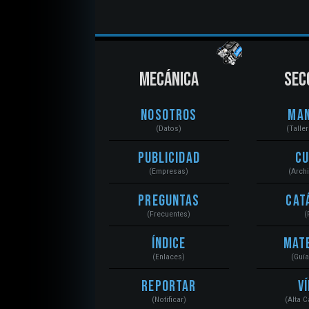
MECÁNICA
SEC
Nosotros
Ma
(Datos)
(Talle
Publicidad
C
(Empresas)
(Arch
Preguntas
Cat
(Frecuentes)
(
Índice
Mat
(Enlaces)
(Guí
Reportar
V
(Notificar)
(Alta 