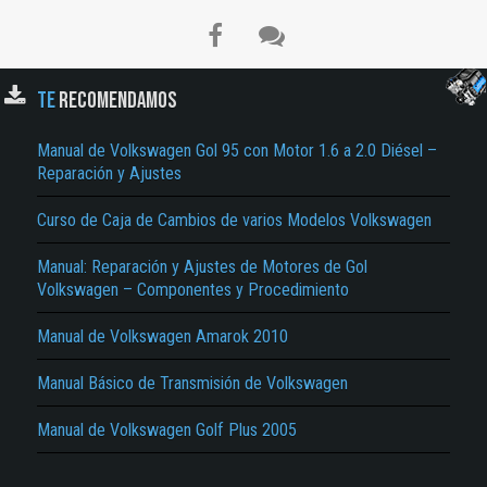
TE
RECOMENDAMOS
Manual de Volkswagen Gol 95 con Motor 1.6 a 2.0 Diésel –
Reparación y Ajustes
Curso de Caja de Cambios de varios Modelos Volkswagen
El Título es incorrecto según el contenido.
Texto o Imagen de portada son erróneos.
Manual: Reparación y Ajustes de Motores de Gol
Volkswagen – Componentes y Procedimiento
No carga o no se visualiza el contenido.
Manual de Volkswagen Amarok 2010
Reportar otro tipo de error...
Manual Básico de Transmisión de Volkswagen
Manual de Volkswagen Golf Plus 2005