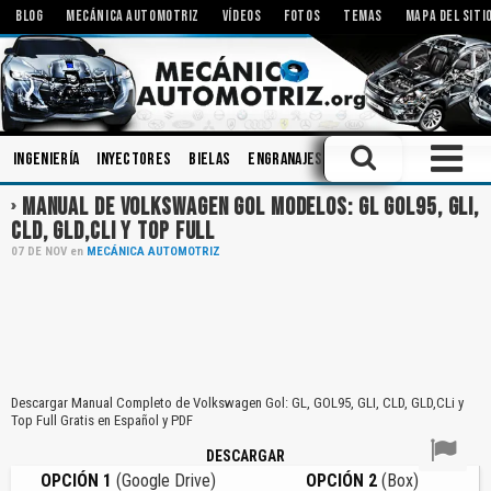
BLOG
MECÁNICA AUTOMOTRIZ
VÍDEOS
FOTOS
TEMAS
MAPA DEL SITI
Ingeniería
Inyectores
Bielas
Engranajes
Motores Eléctricos
MANUAL DE VOLKSWAGEN GOL MODELOS: GL GOL95, GLI,
CLD, GLD,CLI Y TOP FULL
07
DE
NOV
en
MECÁNICA AUTOMOTRIZ
Descargar Manual Completo de Volkswagen Gol: GL, GOL95, GLI, CLD, GLD,CLi y
Top Full Gratis en Español y PDF
DESCARGAR
OPCIÓN 1
(Google Drive)
OPCIÓN 2
(Box)