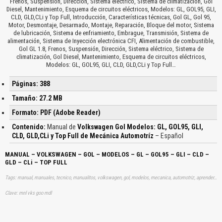
Frenos, Suspensión, Dirección, Sistema eléctrico, Sistema de climatización, Gol
Diesel, Mantenimiento, Esquema de circuitos eléctricos, Modelos: GL, GOL95, GLI,
CLD, GLD,CLi y Top Full, Introducción, Características técnicas, Gol GL, Gol 95,
Motor, Desmontaje, Desarmado, Montaje, Reparación, Bloque del motor, Sistema
de lubricación, Sistema de enfriamiento, Embrague, Transmisión, Sistema de
alimentación, Sistema de Inyección electrónica CFI, Alimentación de combustible,
Gol GL 1.8, Frenos, Suspensión, Dirección, Sistema eléctrico, Sistema de
climatización, Gol Diesel, Mantenimiento, Esquema de circuitos eléctricos,
Modelos: GL, GOL95, GLI, CLD, GLD,CLi y Top Full…
Páginas: 388
Tamaño: 27.2 MB
Formato: PDF (Adobe Reader)
Contenido:
Manual de
Volkswagen Gol Modelos: GL, GOL95, GLI,
CLD, GLD,CLi y Top Full de Mecánica Automotríz
– Español
MANUAL – VOLKSWAGEN – GOL – MODELOS – GL – GOL95 – GLI – CLD –
GLD – CLi – TOP FULL
Tags: manual, manuales, tecnico, manualitos, volkswagen, gol, modelos, mecanica, automotriz, aprender, descargas
Clave: mnl vks goo mdl