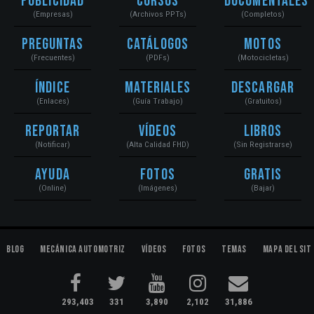
Publicidad
Cursos
Documentales
(Empresas)
(Archivos PPTs)
(Completos)
Preguntas
Catálogos
Motos
(Frecuentes)
(PDFs)
(Motocicletas)
Índice
Materiales
Descargar
(Enlaces)
(Guía Trabajo)
(Gratuitos)
Reportar
Vídeos
Libros
(Notificar)
(Alta Calidad FHD)
(Sin Registrarse)
Ayuda
Fotos
Gratis
(Online)
(Imágenes)
(Bajar)
Blog
Mecánica Automotriz
Vídeos
Fotos
Temas
Mapa del Sit
293,403
331
3,890
2,102
31,886