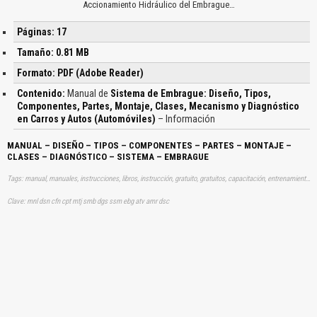
Accionamiento Hidráulico del Embrague…
Páginas: 17
Tamaño: 0.81 MB
Formato: PDF (Adobe Reader)
Contenido:
Manual de
Sistema de Embrague: Diseño, Tipos,
Componentes, Partes, Montaje, Clases, Mecanismo y Diagnóstico
en Carros y Autos (Automóviles)
– Información
MANUAL – DISEÑO – TIPOS – COMPONENTES – PARTES – MONTAJE –
CLASES – DIAGNÓSTICO – SISTEMA – EMBRAGUE
Tags: manual, manuales, instrucciones, libros, instrucción, gratuito, gratuitos, capacitación, entrenamiento, capacitaciones, información, datos, gratis, descargar, vehículo, vehículos, autos, auto, coche, coches, automóvil, automovil, automóviles, automoviles, diseños, disenos, montajes, ensamblajes, diagnosticos, embriagues, embriash, aprender, descargas
Clave: mnl dsn cfn cpt mtj smb dgs ssm ebg atv amr dsc