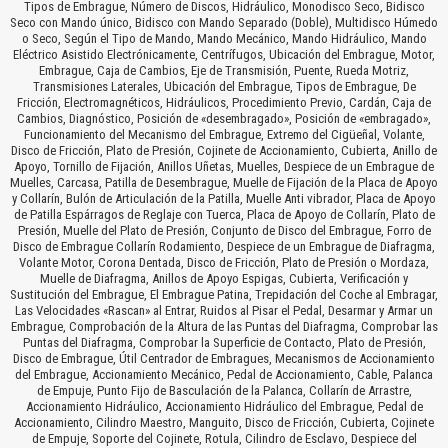
Tipos de Embrague, Número de Discos, Hidráulico, Monodisco Seco, Bidisco
Seco con Mando único, Bidisco con Mando Separado (Doble), Multidisco Húmedo
o Seco, Según el Tipo de Mando, Mando Mecánico, Mando Hidráulico, Mando
Eléctrico Asistido Electrónicamente, Centrífugos, Ubicación del Embrague, Motor,
Embrague, Caja de Cambios, Eje de Transmisión, Puente, Rueda Motriz,
Transmisiones Laterales, Ubicación del Embrague, Tipos de Embrague, De
Fricción, Electromagnéticos, Hidráulicos, Procedimiento Previo, Cardán, Caja de
Cambios, Diagnóstico, Posición de «desembragado», Posición de «embragado»,
Funcionamiento del Mecanismo del Embrague, Extremo del Cigüeñal, Volante,
Disco de Fricción, Plato de Presión, Cojinete de Accionamiento, Cubierta, Anillo de
Apoyo, Tornillo de Fijación, Anillos Uñetas, Muelles, Despiece de un Embrague de
Muelles, Carcasa, Patilla de Desembrague, Muelle de Fijación de la Placa de Apoyo
y Collarín, Bulón de Articulación de la Patilla, Muelle Anti vibrador, Placa de Apoyo
de Patilla Espárragos de Reglaje con Tuerca, Placa de Apoyo de Collarín, Plato de
Presión, Muelle del Plato de Presión, Conjunto de Disco del Embrague, Forro de
Disco de Embrague Collarín Rodamiento, Despiece de un Embrague de Diafragma,
Volante Motor, Corona Dentada, Disco de Fricción, Plato de Presión o Mordaza,
Muelle de Diafragma, Anillos de Apoyo Espigas, Cubierta, Verificación y
Sustitución del Embrague, El Embrague Patina, Trepidación del Coche al Embragar,
Las Velocidades «Rascan» al Entrar, Ruidos al Pisar el Pedal, Desarmar y Armar un
Embrague, Comprobación de la Altura de las Puntas del Diafragma, Comprobar las
Puntas del Diafragma, Comprobar la Superficie de Contacto, Plato de Presión,
Disco de Embrague, Útil Centrador de Embragues, Mecanismos de Accionamiento
del Embrague, Accionamiento Mecánico, Pedal de Accionamiento, Cable, Palanca
de Empuje, Punto Fijo de Basculación de la Palanca, Collarín de Arrastre,
Accionamiento Hidráulico, Accionamiento Hidráulico del Embrague, Pedal de
Accionamiento, Cilindro Maestro, Manguito, Disco de Fricción, Cubierta, Cojinete
de Empuje, Soporte del Cojinete, Rotula, Cilindro de Esclavo, Despiece del