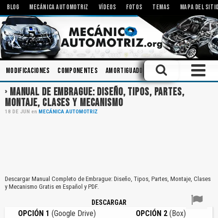
BLOG
MECÁNICA AUTOMOTRIZ
VÍDEOS
FOTOS
TEMAS
MAPA DEL SITI
Modificaciones
Componentes
Amortiguadores
Carrocerias
Emb
MANUAL DE EMBRAGUE: DISEÑO, TIPOS, PARTES,
MONTAJE, CLASES Y MECANISMO
18
DE
JUN
en
MECÁNICA AUTOMOTRIZ
Descargar Manual Completo de Embrague: Diseño, Tipos, Partes, Montaje, Clases
y Mecanismo Gratis en Español y PDF.
DESCARGAR
OPCIÓN 1
(Google Drive)
OPCIÓN 2
(Box)