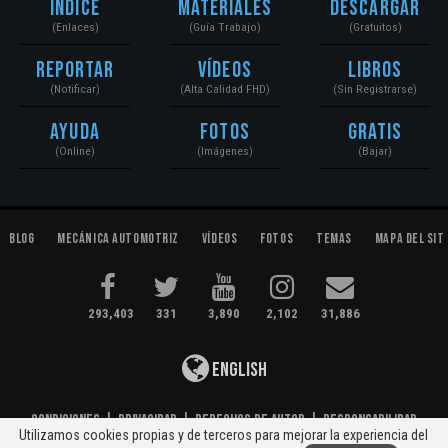
Índice
Materiales
Descargar
(Enlaces)
(Guía Trabajo)
(Gratuitos)
Reportar
Vídeos
Libros
(Notificar)
(Alta Calidad FHD)
(Sin Registrarse)
Ayuda
Fotos
Gratis
(Online)
(Imágenes)
(Bajar)
Blog
Mecánica Automotriz
Vídeos
Fotos
Temas
Mapa del Sit
293,403
331
3,890
2,102
31,886
English
Condiciones
|
Privacidad
|
Derechos de Autor
|
Responsabilidad
Utilizamos cookies propias y de terceros para mejorar la experiencia del