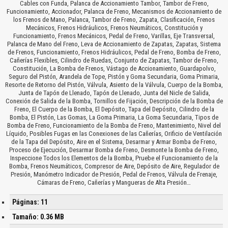
Cables con Funda, Palanca de Accionamiento Tambor, Tambor de Freno,
Funcionamiento, Accionador, Palanca de Freno, Mecanismos de Accionamiento de
los Frenos de Mano, Palanca, Tambor de Freno, Zapata, Clasificación, Frenos
Mecánicos, Frenos Hidráulicos, Frenos Neumáticos, Constitución y
Funcionamiento, Frenos Mecánicos, Pedal de Freno, Varillas, Eje Transversal,
Palanca de Mano del Freno, Leva de Accionamiento de Zapatas, Zapatas, Sistema
de Frenos, Funcionamiento, Frenos Hidráulicos, Pedal de Freno, Bomba de Freno,
Cañerías Flexibles, Cilindro de Ruedas, Conjunto de Zapatas, Tambor de Freno,
Constitución, La Bomba de Frenos, Vástago de Accionamiento, Guardapolvo,
Seguro del Pistón, Arandela de Tope, Pistón y Goma Secundaria, Goma Primaria,
Resorte de Retorno del Pistón, Válvula, Asiento de la Válvula, Cuerpo de la Bomba,
Junta de Tapón de Llenado, Tapón de Llenado, Junta del Nicle de Salida,
Conexión de Salida de la Bomba, Tornillos de Fijación, Descripción de la Bomba de
Freno, El Cuerpo de la Bomba, El Depósito, Tapa del Depósito, Cilindro de la
Bomba, El Pistón, Las Gomas, La Goma Primaria, La Goma Secundaria, Tipos de
Bomba de Freno, Funcionamiento de la Bomba de Freno, Mantenimiento, Nivel del
Líquido, Posibles Fugas en las Conexiones de las Cañerías, Orificio de Ventilación
de la Tapa del Depósito, Aire en el Sistema, Desarmar y Armar Bomba de Freno,
Proceso de Ejecución, Desarmar Bomba de Freno, Desmonte la Bomba de Freno,
Inspeccione Todos los Elementos de la Bomba, Pruebe el Funcionamiento de la
Bomba, Frenos Neumáticos, Compresor de Aire, Depósito de Aire, Regulador de
Presión, Manómetro Indicador de Presión, Pedal de Frenos, Válvula de Frenaje,
Cámaras de Freno, Cañerías y Mangueras de Alta Presión…
Páginas: 11
Tamaño: 0.36 MB