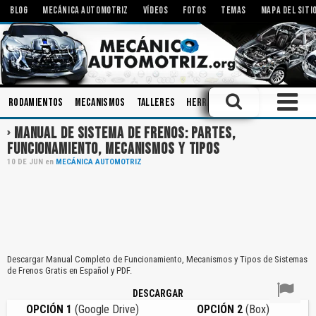
BLOG
MECÁNICA AUTOMOTRIZ
VÍDEOS
FOTOS
TEMAS
MAPA DEL SITI
Rodamientos
Mecanismos
Talleres
Herramientas
Pistones
En
MANUAL DE SISTEMA DE FRENOS: PARTES,
FUNCIONAMIENTO, MECANISMOS Y TIPOS
10
DE
JUN
en
MECÁNICA AUTOMOTRIZ
Descargar Manual Completo de Funcionamiento, Mecanismos y Tipos de Sistemas
de Frenos Gratis en Español y PDF.
DESCARGAR
OPCIÓN 1
(Google Drive)
OPCIÓN 2
(Box)