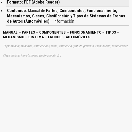
Formato: PDF (Adobe Reader)
Contenido:
Manual de
Partes, Componentes, Funcionamiento,
Mecanismos, Clases, Clasificación y Tipos de Sistemas de Frenos
de Autos (Automóviles)
– Información
MANUAL – PARTES – COMPONENTES – FUNCIONAMIENTO – TIPOS –
MECANISMO – SISTEMA – FRENOS – AUTOMÓVILES
Tags: manual, manuales, instrucciones, libros, instrucción, gratuito, gratuitos, capacitación, entrenamiento, capacitaciones, información, datos, gratis, descargar, vehículo, vehículos, autos, auto, coche, coches, automóvil, automovil, automóviles, automoviles, conponentes, funcionamientos, mecanismos, frenos, frenado, frenando, aprender, descargas
Clave: mnl cpt fnm cfn mnm ssm frn amr atv dsc