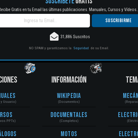
SUSCRÍBETE
GRATIS
Recibe Gratis en tu Email las últimas publicaciones. Manuales, Cursos y Vídeos..
31,886 Suscritos
NO SPAM y garantizamos la
Seguridad
de su Email.
CIONES
INFORMACIÓN
TEM
nuales
Wikipedia
Mecán
r y Usuario)
(Documentos)
(Repara
ursos
Documentales
Electri
ivos PPTs)
(Completos)
(Eléctr
álogos
Motos
Electr