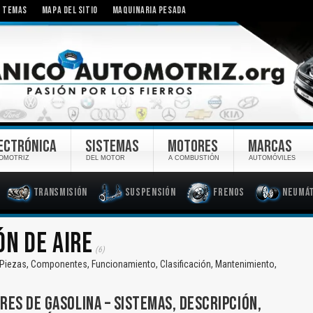
TEMAS
MAPA DEL SITIO
MAQUINARIA PESADA
ECTRÓNICA
SISTEMAS
MOTORES
MARCAS
OMOTRIZ
DEL MOTOR
A COMBUSTIÓN
AUTOMÓVILES
Transmisión
Suspensión
Frenos
Neumát
ÓN DE AIRE
(6)
 Piezas, Componentes, Funcionamiento, Clasificación, Mantenimiento,
ES DE GASOLINA – SISTEMAS, DESCRIPCIÓN,