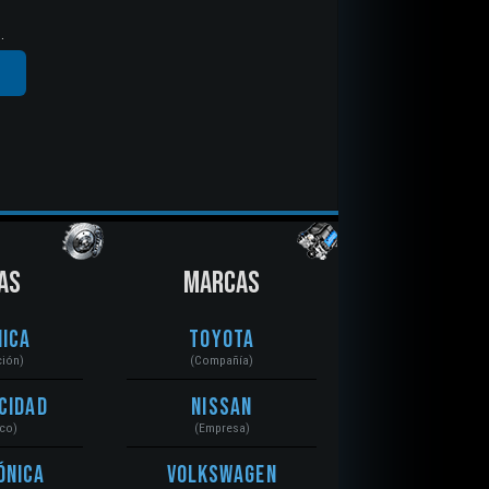
.
AS
MARCAS
ica
Toyota
ción)
(Compañía)
cidad
Nissan
ico)
(Empresa)
ónica
Volkswagen