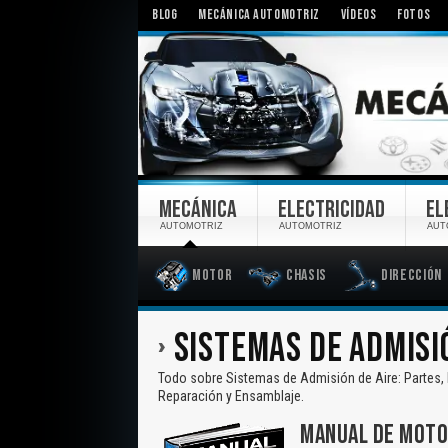
BLOG
MECÁNICA AUTOMOTRIZ
VÍDEOS
FOTOS
MECÁNICA
ELECTRICIDAD
EL
AUTOMOTRIZ
AUTOMOTRIZ
AUT
Motor
Chasis
Dirección
SISTEMAS DE ADMISI
Todo sobre Sistemas de Admisión de Aire: Partes,
Reparación y Ensamblaje.
MANUAL DE MOTOR