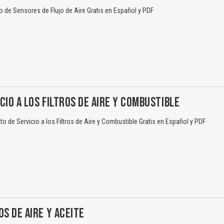
de Sensores de Flujo de Aire Gratis en Español y PDF
CIO A LOS FILTROS DE AIRE Y COMBUSTIBLE
 de Servicio a los Filtros de Aire y Combustible Gratis en Español y PDF
El Título es incorrecto según el contenido.
Texto o Imagen de portada son erróneos.
No carga o no se visualiza el contenido.
OS DE AIRE Y ACEITE