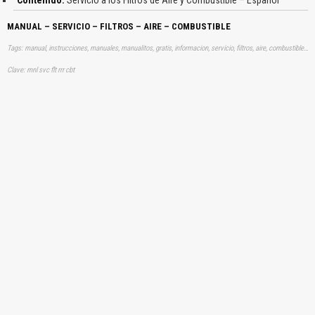
MANUAL – SERVICIO – FILTROS – AIRE – COMBUSTIBLE
Tags: manual, instrucciones, manuales, manualitos, gratis, informacion, servicio, filtros, aire, combustible, aprender, descargas
Clave: mnl svc flt rrr cbt