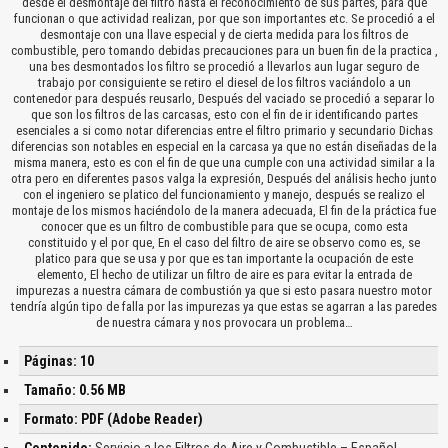
desde el desmontaje del filtro hasta el reconocimiento de sus partes, para que
funcionan o que actividad realizan, por que son importantes etc. Se procedió a el
desmontaje con una llave especial y de cierta medida para los filtros de
combustible, pero tomando debidas precauciones para un buen fin de la practica ,
una bes desmontados los filtro se procedió a llevarlos aun lugar seguro de
trabajo por consiguiente se retiro el diesel de los filtros vaciándolo a un
contenedor para después reusarlo, Después del vaciado se procedió a separar lo
que son los filtros de las carcasas, esto con el fin de ir identificando partes
esenciales a si como notar diferencias entre el filtro primario y secundario Dichas
diferencias son notables en especial en la carcasa ya que no están diseñadas de la
misma manera, esto es con el fin de que una cumple con una actividad similar a la
otra pero en diferentes pasos valga la expresión, Después del análisis hecho junto
con el ingeniero se platico del funcionamiento y manejo, después se realizo el
montaje de los mismos haciéndolo de la manera adecuada, El fin de la práctica fue
conocer que es un filtro de combustible para que se ocupa, como esta
constituido y el por que, En el caso del filtro de aire se observo como es, se
platico para que se usa y por que es tan importante la ocupación de este
elemento, El hecho de utilizar un filtro de aire es para evitar la entrada de
impurezas a nuestra cámara de combustión ya que si esto pasara nuestro motor
tendría algún tipo de falla por las impurezas ya que estas se agarran a las paredes
de nuestra cámara y nos provocara un problema…
Páginas: 10
Tamaño: 0.56 MB
Formato: PDF (Adobe Reader)
Contenido:
Servicio a los Filtros de Aire y Combustible – Español