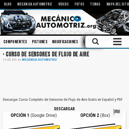
BLOG
MECÁNICA AUTOMOTRIZ
VÍDEOS
FOTOS
TEMAS
MAPA DEL SITI
Componentes
Pistones
Modificaciones
Aceites
Inyectores
In
CURSO DE SENSORES DE FLUJO DE AIRE
12
DE
DIC
en
MECÁNICA AUTOMOTRIZ
Descargar Curso Completo de Sensores de Flujo de Aire Gratis en Español y PDF
DESCARGAR
OPCIÓN 1
(Google Drive)
OPCIÓN 2
(Box)