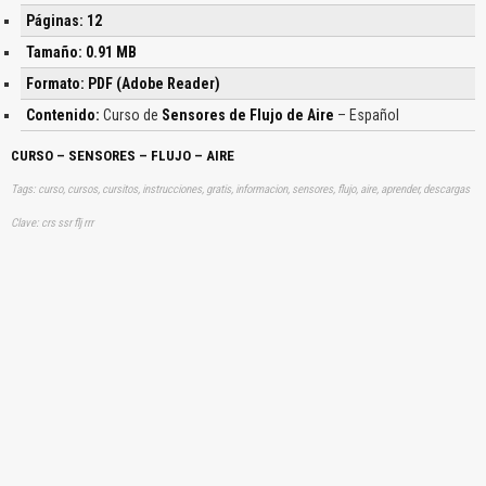
Páginas: 12
Tamaño: 0.91 MB
Formato: PDF (Adobe Reader)
Contenido:
Curso de
Sensores de Flujo de Aire
– Español
CURSO – SENSORES – FLUJO – AIRE
Tags: curso, cursos, cursitos, instrucciones, gratis, informacion, sensores, flujo, aire, aprender, descargas
Clave: crs ssr flj rrr