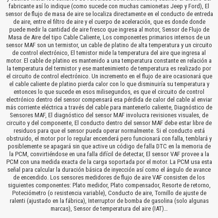
fabricante así lo indique (como sucede con muchas camionetas Jeep y Ford), El
sensor de flujo de masa de aire se localiza directamente en el conducto de entreda
de aire, entre el filtro de aire y el cuerpo de aceleración, que es donde donde
puede medir la cantidad de aire fresco que ingresa al motor, Sensor de Flujo de
Masa de Aire del tipo Cable Caliente, Los componentes primarios internos de un
sensor MAF son un termistor, un cable de platino de alta temperatura y un circuito
de control electrónico, El temistor mide la temperatura del aire que ingresa al
motor. El cable de platino es mantenido a una temperatura constante en relación a
la temperatura del termistor y ese mantenimiento de temperatura es realizado por
el circuito de control electrónico. Un incremento en el flujo de aire ocasionará que
el cable caliente de platino pierda calor con lo que disminuiría su temperatura y
entonces lo que sucede en esos milisegundos, es que el circuito de control
electrónico dentro del sensor compensará esa pérdida de calor del cable al enviar
más corriente eléctrica a través del cable para mantenerlo caliente, Diagnóstico de
Sensores MAF, El diagnóstico del sensor MAF involucra revisiones visuales, de
circuito y del componente, El conducto dentro del sensor MAF debe estar libre de
residuos para que el sensor pueda operar normalmente. Si el conducto está
obstruido, el motor por lo regular encenderá pero funcionará con falla, temblará y
posiblemente se apagará sin que active un código de falla DTC en la memoria de
la PCM, convirtiéndose en una falla difícil de detectar, El sensor VAF provee a la
PCM con una medida exacta de la carga soportada por el motor. La PCM usa esta
señal para calcular la duración básica de inyección así como el ángulo de avance
de encendido. Los sensores medidores de flujo de aire VAF consisten de los
siguientes componentes: Plato medidor, Plato compensador, Resorte de retorno,
Poteciómetro (o resistencia variable), Conducto de aire, Tornillo de ajuste de
ralenti (ajustado en la fábrica), Interruptor de bomba de gasolina (solo algunas
marcas), Sensor de temperatura del aire (IAT)…