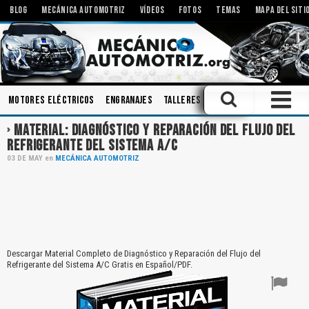
BLOG
MECÁNICA AUTOMOTRIZ
VÍDEOS
FOTOS
TEMAS
MAPA DEL SITI
Motores Eléctricos
Engranajes
Talleres
Modificaciones
Inye
MATERIAL: DIAGNÓSTICO Y REPARACIÓN DEL FLUJO DEL
REFRIGERANTE DEL SISTEMA A/C
03
DE
MAY
en
MECÁNICA AUTOMOTRIZ
Descargar Material Completo de Diagnóstico y Reparación del Flujo del
Refrigerante del Sistema A/C Gratis en Español/PDF.