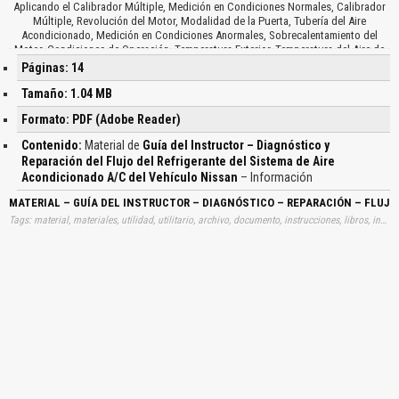
Aplicando el Calibrador Múltiple, Medición en Condiciones Normales, Calibrador
Múltiple, Revolución del Motor, Modalidad de la Puerta, Tubería del Aire
Acondicionado, Medición en Condiciones Anormales, Sobrecalentamiento del
Motor, Condiciones de Operación, Temperatura Exterior, Temperatura del Aire de
Salida, Velocidad del Motor, Velocidad del Ventilador, Diagnóstico de Fallas, Tabla
Páginas: 14
de Desempeño, Condiciones de la Prueba, Puertas, Ventanillas de las Puertas,
Cofre, Dial de Control, Interruptor de la Toma, La Temperatura y la Presión,
Tamaño: 1.04 MB
Temperatura y Presión del Vehículo, Evaluación de Habilidades, Función,
Formato: PDF (Adobe Reader)
Componente, Compresor, Condensador, Tanque de Líquido, Receptor Secador,
Válvula de Expansión, Evaporador, Tipo de Refrigerantes, Equipo de Seguridad,
Contenido:
Material de
Guía del Instructor – Diagnóstico y
Baja Presión, Bomba de Vacío o Válvula, Refrigerante en la Atmósfera, Válvula de
Reparación del Flujo del Refrigerante del Sistema de Aire
Servicio Cerrada, Cantidad Excesiva de Refrigerante, Válvula de Expansión,
Acondicionado A/C del Vehículo Nissan
– Información
Tubería de Baja Presión…
MATERIAL – GUÍA DEL INSTRUCTOR – DIAGNÓSTICO – REPARACIÓN – FLUJO
Tags: material, materiales, utilidad, utilitario, archivo, documento, instrucciones, libros, instrucción, gratuito, gratuitos, capacitación, capacitaciones, información, datos, gratis, descargar, diagnósticos, diagnosticos, reparaciones, sistemas, flujos, refrigerantes, sistemas, aires, acondicionados, nisan, aprender, descargas