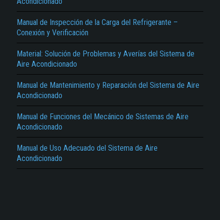
Acondicionado
Manual de Inspección de la Carga del Refrigerante –
Conexión y Verificación
Material: Solución de Problemas y Averías del Sistema de
Aire Acondicionado
El Título es incorrecto según el contenido.
Manual de Mantenimiento y Reparación del Sistema de Aire
Acondicionado
Texto o Imagen de portada son erróneos.
Manual de Funciones del Mecánico de Sistemas de Aire
No carga o no se visualiza el contenido.
Acondicionado
Reportar otro tipo de error...
Manual de Uso Adecuado del Sistema de Aire
Acondicionado