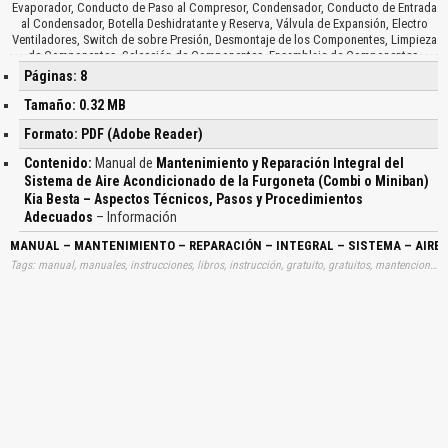
Evaporador, Conducto de Paso al Compresor, Condensador, Conducto de Entrada
al Condensador, Botella Deshidratante y Reserva, Válvula de Expansión, Electro
Ventiladores, Switch de sobre Presión, Desmontaje de los Componentes, Limpieza
de Componentes, Selección de Componentes, Ensamblaje de Componentes,
Montaje de Compresor, Montaje de Condensador, Montaje de Electro ventilador,
Páginas: 8
Montaje de Evaporador, Montaje de Botella Deshidratadora, Aislamiento Térmico,
Trabajos y Operaciones Realizadas, Vaciado de Circuito, Llenado del Cilindro de
Tamaño: 0.32 MB
Carga, Carga del Sistema, Rellenado del Circuito, Montaje del Conjunto de
Formato: PDF (Adobe Reader)
Manómetros, Pasos para Efectuar Vacío en el Sistema de Aire Acondicionado,
Manejo de la Válvula de Carga del Refrigerante, Carga del Sistema de
Contenido:
Manual de
Mantenimiento y Reparación Integral del
Refrigeración, Prueba de Rendimiento, Financiamiento de Repuestos y Servicios,
Sistema de Aire Acondicionado de la Furgoneta (Combi o Miniban)
Conclusiones, Recomendaciones, Agradecimiento…
Kia Besta – Aspectos Técnicos, Pasos y Procedimientos
Adecuados
– Información
MANUAL – MANTENIMIENTO – REPARACIÓN – INTEGRAL – SISTEMA – AIRE 
Tags: manual, manuales, instrucciones, libros, instrucción, gratuito, gratuitos, mantenciones, mantención, mantenimientos, reparaciones, sistemas, aires, acondicionadas, acondicionados, climatizadores, acondicionadores, furgonetas, combis, minibans, minibanes, aprender, descargas