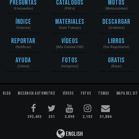
Preguntas
Catálogos
Motos
(Frecuentes)
(PDFs)
(Motocicletas)
Índice
Materiales
Descargar
(Enlaces)
(Guía Trabajo)
(Gratuitos)
Reportar
Vídeos
Libros
(Notificar)
(Alta Calidad FHD)
(Sin Registrarse)
Ayuda
Fotos
Gratis
(Online)
(Imágenes)
(Bajar)
Blog
Mecánica Automotriz
Vídeos
Fotos
Temas
Mapa del Sit
293,403
331
3,890
2,102
31,886
English