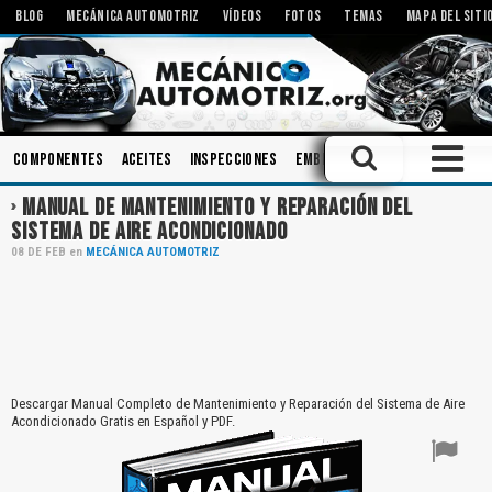
BLOG
MECÁNICA AUTOMOTRIZ
VÍDEOS
FOTOS
TEMAS
MAPA DEL SITI
Componentes
Aceites
Inspecciones
Embrague
Motores Eléctr
MANUAL DE MANTENIMIENTO Y REPARACIÓN DEL
SISTEMA DE AIRE ACONDICIONADO
08
DE
FEB
en
MECÁNICA AUTOMOTRIZ
Descargar Manual Completo de Mantenimiento y Reparación del Sistema de Aire
Acondicionado Gratis en Español y PDF.