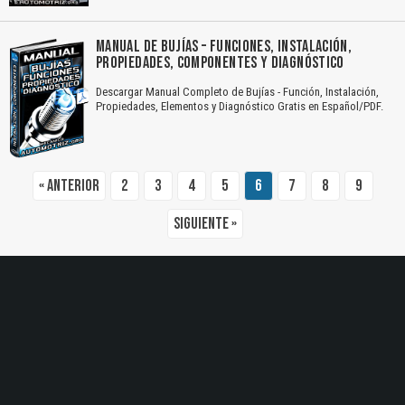
MANUAL DE BUJÍAS – FUNCIONES, INSTALACIÓN,
El Título es incorrecto según el contenido.
PROPIEDADES, COMPONENTES Y DIAGNÓSTICO
Texto o Imagen de portada son erróneos.
Descargar Manual Completo de Bujías - Función, Instalación,
Propiedades, Elementos y Diagnóstico Gratis en Español/PDF.
No carga o no se visualiza el contenido.
Reportar otro tipo de error...
« Anterior
2
3
4
5
6
7
8
9
Siguiente »