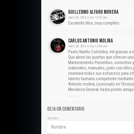
Guillermo Alfaro Morera
abril 20, 2015 a las 12:51 pm
Excelente libro, muy completo
CARLOS ANTONIO MOLINA
abril 20, 2015 a las 12:05 am
Pasto Nariño Colombia, mil gracias a
Que abren las puertas que ofrecen un
Mantenimiento Preventivo, correctivo y
materiales, manuales, junto con ellos 
orientara todos sus esfuerzos para ofr
talento humano competente mediante la
Antonio molina, Licenciado en Técnica
Mecánica General, hasta pronto amigos
………….
DEJA UN COMENTARIO
Nombre