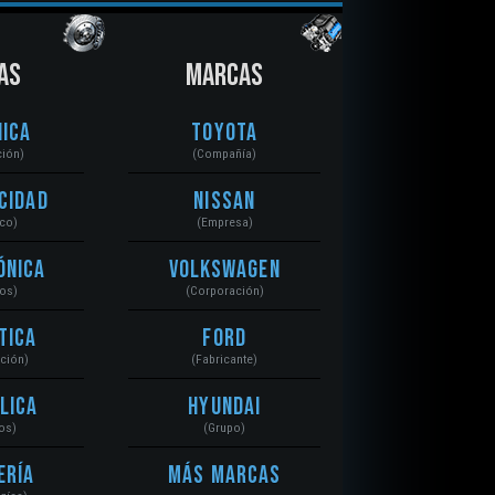
AS
MARCAS
ica
Toyota
ción)
(Compañía)
cidad
Nissan
ico)
(Empresa)
ónica
Volkswagen
tos)
(Corporación)
tica
Ford
ación)
(Fabricante)
lica
Hyundai
os)
(Grupo)
ería
Más Marcas