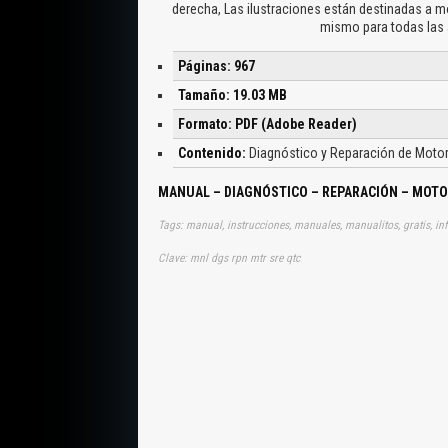
derecha, Las ilustraciones están destinadas a m
mismo para todas las a
Páginas: 967
Tamaño: 19.03 MB
Formato: PDF (Adobe Reader)
Contenido:
Diagnóstico y Reparación de Moto
MANUAL – DIAGNÓSTICO – REPARACIÓN – MOTOR
Tags: manual, instrucciones, manuales, manualitos, gratis, inf
Clave: mnl dgs rpn mtr sre qtc