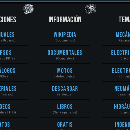
CIONES
INFORMACIÓN
TEM
nuales
Wikipedia
Mecán
r y Usuario)
(Documentos)
(Repara
ursos
Documentales
Electri
ivos PPTs)
(Completos)
(Eléctr
álogos
Motos
Electr
PDFs)
(Motocicletas)
(Circui
eriales
Descargar
Neumá
a Trabajo)
(Gratuitos)
(Capacit
ídeos
Libros
Hidráu
Calidad FHD)
(Sin Registrarse)
(Líquid
otos
Gratis
Ingeni