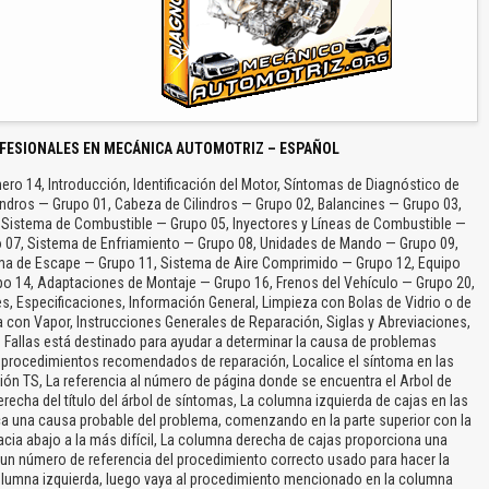
FESIONALES EN MECÁNICA AUTOMOTRIZ – ESPAÑOL
ro 14, Introducción, Identificación del Motor, Síntomas de Diagnóstico de
indros — Grupo 01, Cabeza de Cilindros — Grupo 02, Balancines — Grupo 03,
 Sistema de Combustible — Grupo 05, Inyectores y Líneas de Combustible —
o 07, Sistema de Enfriamiento — Grupo 08, Unidades de Mando — Grupo 09,
ma de Escape — Grupo 11, Sistema de Aire Comprimido — Grupo 12, Equipo
upo 14, Adaptaciones de Montaje — Grupo 16, Frenos del Vehículo — Grupo 20,
s, Especificaciones, Información General, Limpieza con Bolas de Vidrio o de
a con Vapor, Instrucciones Generales de Reparación, Siglas y Abreviaciones,
 Fallas está destinado para ayudar a determinar la causa de problemas
 procedimientos recomendados de reparación, Localice el síntoma en las
ión TS, La referencia al número de página donde se encuentra el Arbol de
recha del título del árbol de síntomas, La columna izquierda de cajas en las
ca una causa probable del problema, comenzando en la parte superior con la
acia abajo a la más difícil, La columna derecha de cajas proporciona una
n un número de referencia del procedimiento correcto usado para hacer la
columna izquierda, luego vaya al procedimiento mencionado en la columna