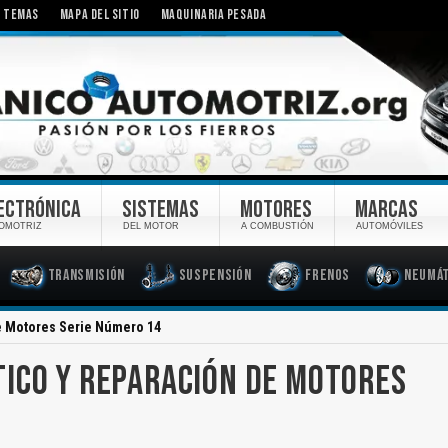
TEMAS
MAPA DEL SITIO
MAQUINARIA PESADA
ECTRÓNICA
SISTEMAS
MOTORES
MARCAS
OMOTRIZ
DEL MOTOR
A COMBUSTIÓN
AUTOMÓVILES
Transmisión
Suspensión
Frenos
Neumát
e Motores Serie Número 14
ICO Y REPARACIÓN DE MOTORES