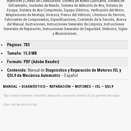
Inyectores y Líneas de Combustible, Sistema de Aceite Lubricante, Sistema de
Enfriamiento, Unidades de Mando, Sistema de Admisión de Aire, Sistema de
Escape, Sistema de Aire Comprimido, Equipo Eléctrico, Verificación del Motor,
Adaptaciones de Montaje, Diversos, Frenos del Vehículo, Literatura de Servicio,
Fabricantes de Componentes, Especificaciones, Contenido de la Sección, Acerca
del Manual, Ilustraciones, Instrucciones Generales de Limpieza, Instrucciones
Generales de Reparación, Instrucciones Generales de Seguridad, Símbolos, Siglas
y Abreviaciones…
Páginas: 783
Tamaño: 15.0 MB
Formato: PDF (Adobe Reader)
Contenido:
Manual de
Diagnóstico y Reparación de Motores ISL y
QSL9 de Mecánica Automotriz
– Español
MANUAL – DIAGNÓSTICO – REPARACIÓN – MOTORES – ISL – QSL9
Tags: manual, manuales, manualitos, diagnostico, reparacion, motores, isl, qsl, aprender, descargas
Clave: mnl dgs rpn mtr isl qsl