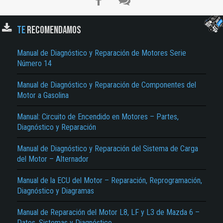
TE
RECOMENDAMOS
Manual de Diagnóstico y Reparación de Motores Serie
Número 14
Manual de Diagnóstico y Reparación de Componentes del
Motor a Gasolina
El Título es incorrecto según el contenido.
Manual: Circuito de Encendido en Motores – Partes,
Diagnóstico y Reparación
Texto o Imagen de portada son erróneos.
Manual de Diagnóstico y Reparación del Sistema de Carga
No carga o no se visualiza el contenido.
del Motor – Alternador
Reportar otro tipo de error...
Manual de la ECU del Motor – Reparación, Reprogramación,
Diagnóstico y Diagramas
Manual de Reparación del Motor L8, LF y L3 de Mazda 6 –
Datos, Sistemas y Diagnóstico