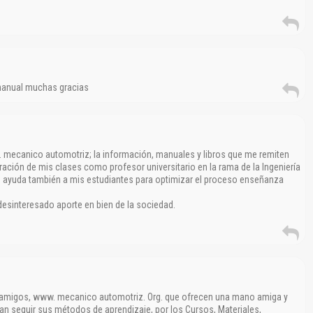
 manual muchas gracias
mecanico automotriz; la información, manuales y libros que me remiten
ación de mis clases como profesor universitario en la rama de la Ingeniería
n ayuda también a mis estudiantes para optimizar el proceso enseñanza
desinteresado aporte en bien de la sociedad.
 amigos, www. mecanico automotriz. Org. que ofrecen una mano amiga y
an seguir sus métodos de aprendizaje, por los Cursos, Materiales,