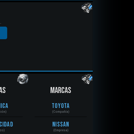
.
AS
MARCAS
ica
Toyota
ción)
(Compañía)
cidad
Nissan
ico)
(Empresa)