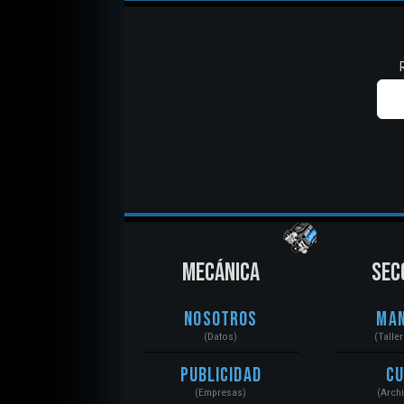
MECÁNICA
SEC
Nosotros
Ma
(Datos)
(Talle
Publicidad
C
(Empresas)
(Arch