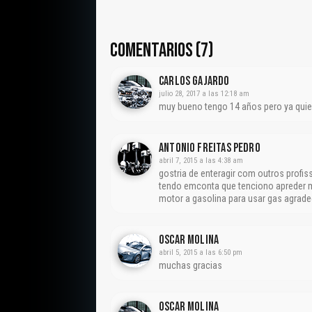
COMENTARIOS (7)
Carlos Gajardo
julio 28, 2017 a las 12:18 am
muy bueno tengo 14 años pero ya quiero
Antonio Freitas Pedro
abril 7, 2015 a las 4:38 am
gostria de enteragir com outros pro
tendo emconta que tenciono apreder 
motor a gasolina para usar gas agrade
Oscar Molina
abril 5, 2015 a las 6:50 pm
muchas gracias
Oscar Molina