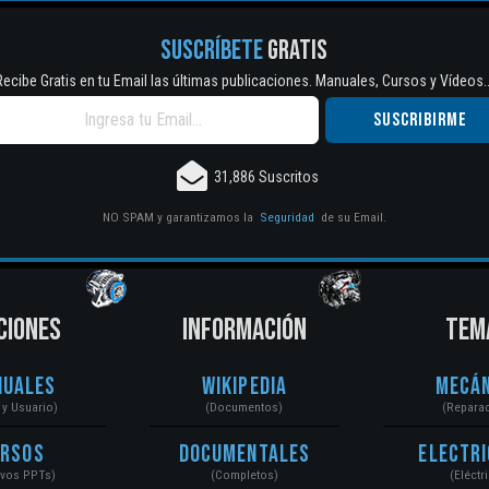
SUSCRÍBETE
GRATIS
Recibe Gratis en tu Email las últimas publicaciones. Manuales, Cursos y Vídeos..
31,886 Suscritos
NO SPAM y garantizamos la
Seguridad
de su Email.
CIONES
INFORMACIÓN
TEM
nuales
Wikipedia
Mecán
r y Usuario)
(Documentos)
(Repara
ursos
Documentales
Electri
ivos PPTs)
(Completos)
(Eléctr