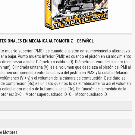
FESIONALES EN MECÁNICA AUTOMOTRIZ – ESPAÑOL
nto muerto superior (PMS): es cuando el pistón en su movimiento alternativo
r a bajar. Punto muerto inferior (PMI): es cuando el pistón en su movimiento
de empezar a subir. Diámetro o calibre (D): Diámetro interior del cilindro (en
n mm). Cilindrada unitaria (V): es el volumen que desplaza el pistón del PMI al
lumen comprendido entre la cabeza del pistón en PMS y la culata, Relación
 volúmenes (V + v) y el volumen de la cámara de combustión. Este dato se
 de compresión (Rc) es un dato que nos lo da el fabricante no así el volumen
alcular por medio de la formula de la (Rc), En función de la medida de la
motor es: D>C = Motor supercuadrado. D=C = Motor cuadrado. D
de Motores