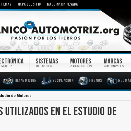
TEMAS
MAPA DEL SITIO
MAQUINARIA PESADA
ECTRÓNICA
SISTEMAS
MOTORES
MARCAS
OMOTRIZ
DEL MOTOR
A COMBUSTIÓN
AUTOMÓVILES
Transmisión
Suspensión
Frenos
Neumát
studio de Motores
 UTILIZADOS EN EL ESTUDIO DE