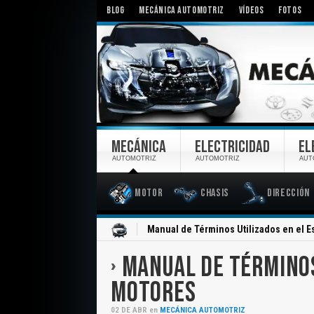
BLOG
MECÁNICA AUTOMOTRIZ
VÍDEOS
FOTOS
MECÁNICA
ELECTRICIDAD
EL
AUTOMOTRIZ
AUTOMOTRIZ
AUT
Motor
Chasis
Dirección
Inicio
Manual de Términos Utilizados en el E
MANUAL DE TÉRMINOS
MOTORES
02
DE
ABR
en
MECÁNICA AUTOMOTRIZ