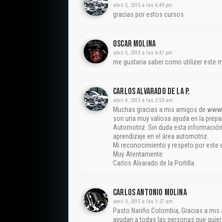
abril 5, 2015 a las 6:49 pm
gracias por estos cursos
Oscar Molina
abril 5, 2015 a las 6:47 pm
me gustaria saber como utilizer este
CARLOS ALVARADO DE LA P.
abril 4, 2015 a las 2:53 am
Muchas gracias a mis amigos de www. 
son una muy valiosa ayuda en la prepar
Automotriz. Sin duda esta informació
aprendizaje en el área automotriz.
Mi reconocimiento y respeto por este 
Muy Atentamente:
Carlos Alvarado de la Portilla.
CARLOS ANTONIO MOLINA
abril 3, 2015 a las 1:27 am
Pasto Nariño Colombia, Gracias a mis
ayudan a todas las personas que quier