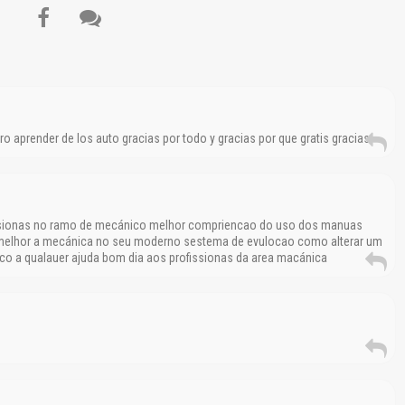
El Título es incorrecto según el contenido.
 aprender de los auto gracias por todo y gracias por que gratis gracias
Texto o Imagen de portada son erróneos.
No carga o no se visualiza el contenido.
fissionas no ramo de mecánico melhor compriencao do uso dos manuas
Reportar otro tipo de error...
melhor a mecánica no seu moderno sestema de evulocao como alterar um
co a qualauer ajuda bom dia aos profissionas da area macánica