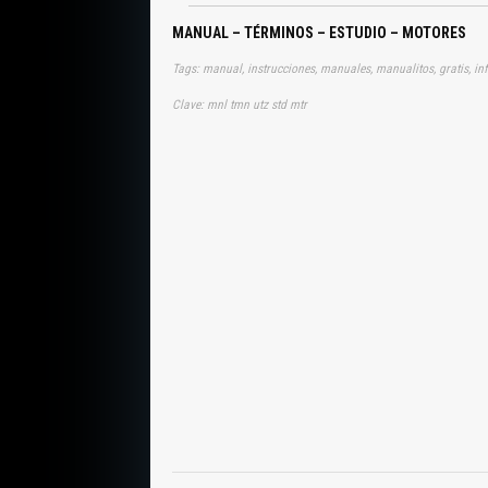
MANUAL – TÉRMINOS – ESTUDIO – MOTORES
Tags: manual, instrucciones, manuales, manualitos, gratis, in
Clave: mnl tmn utz std mtr