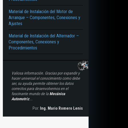
Material de Instalación del Motor de
Arranque – Componentes, Conexiones y
Ajustes
Material de Instalación del Alternador –
Componentes, Conexiones y
Procedimientos
Valiosa información. Gracias por expandir y
hacer universal el conocimiento como debe
ser, su ayuda permite obtener los datos
correctos para desenvolvernos en el
fascinante mundo de la
Mecánica
Automotriz
...
Por:
Ing. Mario Romero Lenis