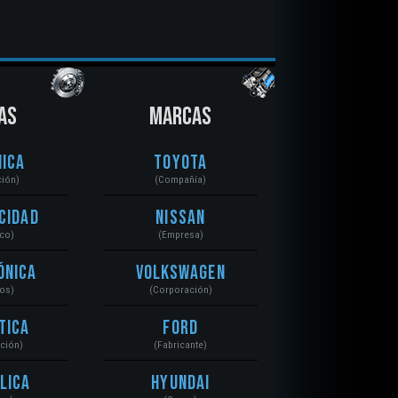
AS
MARCAS
ica
Toyota
ción)
(Compañía)
cidad
Nissan
ico)
(Empresa)
ónica
Volkswagen
tos)
(Corporación)
tica
Ford
ación)
(Fabricante)
lica
Hyundai