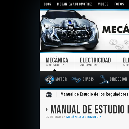
BLOG
MECÁNICA AUTOMOTRIZ
VÍDEOS
FOTOS
MECÁNICA
ELECTRICIDAD
EL
AUTOMOTRIZ
AUTOMOTRIZ
AUT
Motor
Chasis
Dirección
Inicio
Manual de Estudio de los Reguladores
MANUAL DE ESTUDIO 
25
DE
MAR
en
MECÁNICA AUTOMOTRIZ