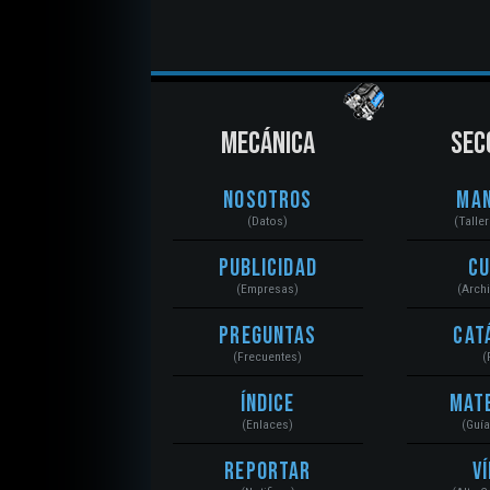
MECÁNICA
SEC
Nosotros
Ma
(Datos)
(Talle
Publicidad
C
(Empresas)
(Arch
Preguntas
Cat
(Frecuentes)
(
Índice
Mat
(Enlaces)
(Guí
Reportar
V