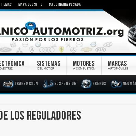
TEMAS
MAPA DEL SITIO
MAQUINARIA PESADA
ECTRÓNICA
SISTEMAS
MOTORES
MARCAS
OMOTRIZ
DEL MOTOR
A COMBUSTIÓN
AUTOMÓVILES
Transmisión
Suspensión
Frenos
Neumát
DE LOS REGULADORES