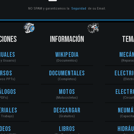
NO SPAM y garantizamos la
Seguridad
de su Email.
CIONES
INFORMACIÓN
TEM
nuales
Wikipedia
Mecán
r y Usuario)
(Documentos)
(Repara
ursos
Documentales
Electri
ivos PPTs)
(Completos)
(Eléctr
álogos
Motos
Electr
PDFs)
(Motocicletas)
(Circui
eriales
Descargar
Neumá
a Trabajo)
(Gratuitos)
(Capacit
ídeos
Libros
Hidráu