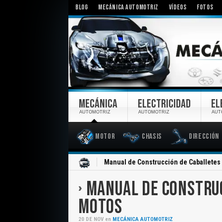
BLOG
MECÁNICA AUTOMOTRIZ
VÍDEOS
FOTOS
MECÁNICA
ELECTRICIDAD
EL
AUTOMOTRIZ
AUTOMOTRIZ
AUT
Motor
Chasis
Dirección
Inicio
Manual de Construcción de Caballetes
MANUAL DE CONSTRU
MOTOS
20
DE
NOV
en
MECÁNICA AUTOMOTRIZ