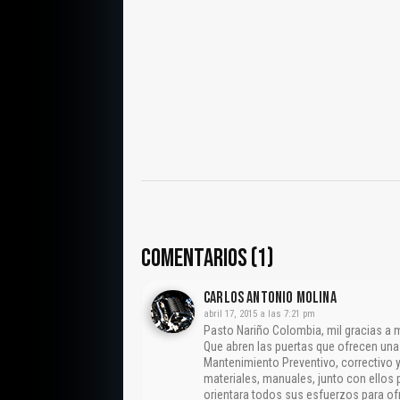
COMENTARIOS (1)
CARLOS ANTONIO MOLINA
abril 17, 2015 a las 7:21 pm
Pasto Nariño Colombia, mil gracias a
Que abren las puertas que ofrecen un
Mantenimiento Preventivo, correctivo y
materiales, manuales, junto con ellos 
orientara todos sus esfuerzos para ofr