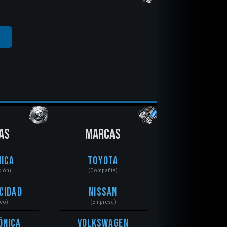
.
AS
MARCAS
ica
Toyota
ción)
(Compañía)
cidad
Nissan
ico)
(Empresa)
ónica
Volkswagen