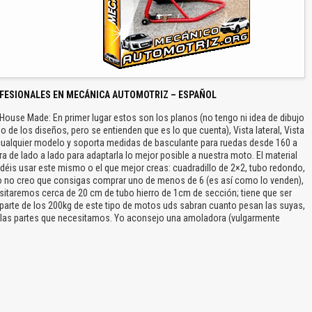
FESIONALES EN MECÁNICA AUTOMOTRIZ – ESPAÑOL
House Made: En primer lugar estos son los planos (no tengo ni idea de dibujo
o de los diseños, pero se entienden que es lo que cuenta), Vista lateral, Vista
a cualquier modelo y soporta medidas de basculante para ruedas desde 160 a
a de lado a lado para adaptarla lo mejor posible a nuestra moto. El material
odéis usar este mismo o el que mejor creas: cuadradillo de 2×2, tubo redondo,
o no creo que consigas comprar uno de menos de 6 (es así como lo venden),
sitaremos cerca de 20 cm de tubo hierro de 1cm de sección; tiene que ser
 parte de los 200kg de este tipo de motos uds sabran cuanto pesan las suyas,
rro las partes que necesitamos. Yo aconsejo una amoladora (vulgarmente