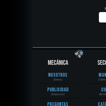
MECÁNICA
SEC
Nosotros
Ma
(Datos)
(Talle
Publicidad
C
(Empresas)
(Arch
Preguntas
Cat