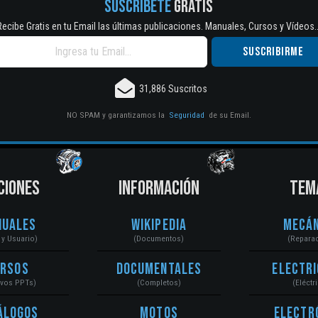
SUSCRÍBETE
GRATIS
Recibe Gratis en tu Email las últimas publicaciones. Manuales, Cursos y Vídeos..
31,886 Suscritos
NO SPAM y garantizamos la
Seguridad
de su Email.
CIONES
INFORMACIÓN
TEM
nuales
Wikipedia
Mecán
r y Usuario)
(Documentos)
(Repara
ursos
Documentales
Electri
ivos PPTs)
(Completos)
(Eléctr
álogos
Motos
Electr