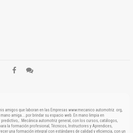
El Título es incorrecto según el contenido.
Texto o Imagen de portada son erróneos.
No carga o no se visualiza el contenido.
Reportar otro tipo de error...
 mis amigos que laboran en las Empresas www.mecanico automotriz. org,
a mano amiga…..por brindar su espacio web. En mano limpia en
 predictivo,.. Mecánica automotriz general, con los cursos, catálogos,
para la formación profesional, Técnicos, Instructores y Aprendices,
ecer una formación integral con estándares de calidad y eficiencia, con un