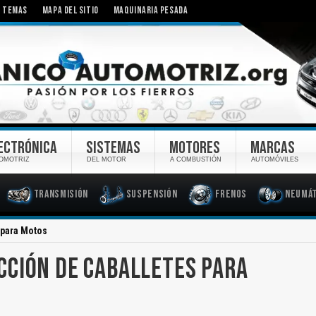
TEMAS
MAPA DEL SITIO
MAQUINARIA PESADA
ECTRÓNICA
SISTEMAS
MOTORES
MARCAS
OMOTRIZ
DEL MOTOR
A COMBUSTIÓN
AUTOMÓVILES
Transmisión
Suspensión
Frenos
Neumát
 para Motos
CCIÓN DE CABALLETES PARA