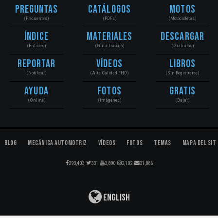
Preguntas
Catálogos
Motos
(Frecuentes)
(PDFs)
(Motocicletas)
Índice
Materiales
Descargar
(Enlaces)
(Guía Trabajo)
(Gratuitos)
Reportar
Vídeos
Libros
(Notificar)
(Alta Calidad FHD)
(Sin Registrarse)
Ayuda
Fotos
Gratis
(Online)
(Imágenes)
(Bajar)
Blog
Mecánica Automotriz
Vídeos
Fotos
Temas
Mapa del Sit
293,403
331
3,890
2,102
31,886
English