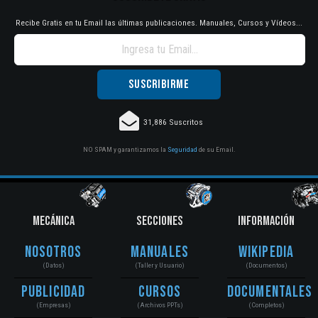
Recibe Gratis en tu Email las últimas publicaciones. Manuales, Cursos y Vídeos...
31,886 Suscritos
NO SPAM y garantizamos la
Seguridad
de su Email.
MECÁNICA
SECCIONES
INFORMACIÓN
Nosotros
Manuales
Wikipedia
(Datos)
(Taller y Usuario)
(Documentos)
Publicidad
Cursos
Documentales
(Empresas)
(Archivos PPTs)
(Completos)