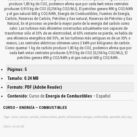
produce 1,83 kg de CO2, podemos afirma que por cada kwh estas centrales
producen 0,915 kg de CO2 (0,254 kg CO2/MJ), El petróleo genera 890 g CO2/kWh
y el gas natural 600 g CO2/kWh, Energía de Combustibles, Fuentes de Energía,
Carbón, Reservas de Carbón, Petróleo y Gas natural, Reservas de Petroleo y Gas
Natural, En el proceso se pierde la mayor parte de la energía del carbón como
calor. Las turbinas más eficientes construidas actualmente son capaces de
transformar sólo el 35% de en electricidad, el 65% restante se pierde, se habla de
una eficiencia energética del 35%, en las turbinas más antiguas es de un 30% o
menos, Las centrales eléctricas obtienen unos 2 kWh por kilógramo de carbón.
Como quemar 1 kg de carbón produce 1,83 kg de CO2, podemos afirma que por
cada kwh estas centrales producen 0,915 kg de CO2 (0,254 kg CO2/MJ), El
petróleo genera 890 g CO2/kWh y el gas natural 600 g CO2/kWh…
Páginas: 5
Tamaño: 0.24 MB
Formato: PDF (Adobe Reader)
Contenido:
Curso de
Energía de Combustibles
– Español
CURSO – ENERGÍA – COMBUSTIBLES
Tags: curso, cursos, cursitos, instrucciones, gratis, informacion, energia, combustible, aprender, descargas
Clave: crs nri cbt