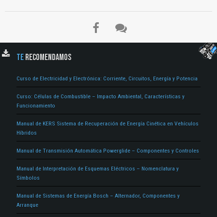
TE
RECOMENDAMOS
Curso de Electricidad y Electrónica: Corriente, Circuitos, Energía y Potencia
El Título es incorrecto según el contenido.
Texto o Imagen de portada son erróneos.
Curso: Células de Combustible – Impacto Ambiental, Características y
Funcionamiento
No carga o no se visualiza el contenido.
Manual de KERS Sistema de Recuperación de Energía Cinética en Vehículos
Reportar otro tipo de error...
Híbridos
ENVIAR
Manual de Transmisión Automática Powerglide – Componentes y Controles
Manual de Interpretación de Esquemas Eléctricos – Nomenclatura y
Símbolos
Manual de Sistemas de Energía Bosch – Alternador, Componentes y
Arranque