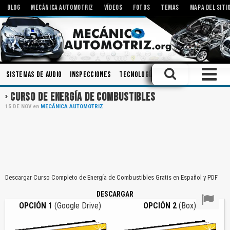
BLOG
MECÁNICA AUTOMOTRIZ
VÍDEOS
FOTOS
TEMAS
MAPA DEL SITI
Sistemas de Audio
Inspecciones
Tecnologías
Embrague
Mecani
CURSO DE ENERGÍA DE COMBUSTIBLES
15
DE
NOV
en
MECÁNICA AUTOMOTRIZ
Descargar Curso Completo de Energía de Combustibles Gratis en Español y PDF
DESCARGAR
OPCIÓN 1
(Google Drive)
OPCIÓN 2
(Box)