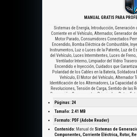
MANUAL GRATIS PARA PROFE
Sistemas de Energía, Introducción, Generación 
Corriente en el Vehículo, Alternador, Generador d
Motor Parado, Consumidores Conectados Per
Encendido, Bomba Eléctrica de Combustible, Inye
Instrumentos, Luz o Luces de la Patente, Luz de Es
del Vehículo, Luces Intermitentes, Luces de Freno
Ventilador Interno, Limpiador del Vidrio Trase
Encendido e Inyección, Cuidados que Garantiza
Polaridad de los Cables en la Batería, Soldadora E
Vehículo, El Motor del Vehículo, Alternador
Identificación de los Alternadores, La Capacidad d
Revoluciones, Tensión de Carga, Sentido de las R
Generación, Componentes Principales, Rotor, Esta
la Corriente, Tapa Lado Accionamiento, Polea, Rot
Páginas: 24
Polar, Características, Balanceo del Rotor, Enrol
Exacta, Mayor Vida Útil de la Batería, Carga Con
Tamaño: 2.41 MB
Medida de los Alambres, Aislamiento Defectuos
Formato: PDF (Adobe Reader)
Rotores, Estator, Cable Especial, Bobinado Trifási
Reformados o Reacondicionados, Valores de Resis
Contenido:
Manual de
Sistemas de Generació
Conjunto Rectificador, Conjunto Rectificador B
Componentes, Corriente Eléctrica, Rotor, Re