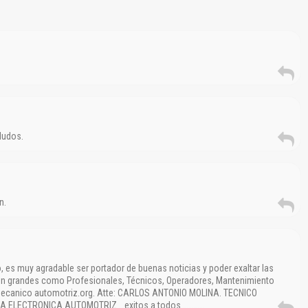
Reportar otro tipo de error...
ludos.
n.
 es muy agradable ser portador de buenas noticias y poder exaltar las
n grandes como Profesionales, Técnicos, Operadores, Mantenimiento
 mecanico automotriz.org. Atte: CARLOS ANTONIO MOLINA. TECNICO
A ELECTRONICA AUTOMOTRIZ …exitos a todos………….