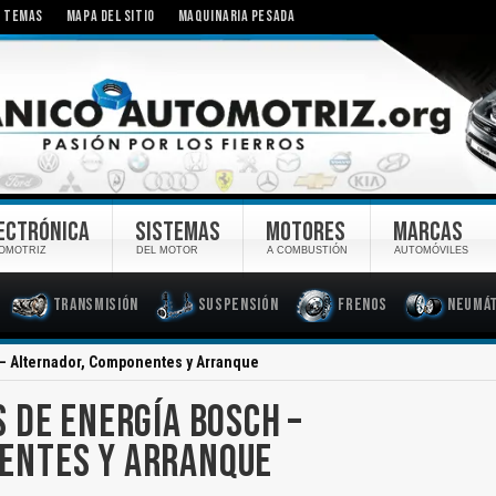
TEMAS
MAPA DEL SITIO
MAQUINARIA PESADA
ECTRÓNICA
SISTEMAS
MOTORES
MARCAS
OMOTRIZ
DEL MOTOR
A COMBUSTIÓN
AUTOMÓVILES
Transmisión
Suspensión
Frenos
Neumát
– Alternador, Componentes y Arranque
 DE ENERGÍA BOSCH –
ENTES Y ARRANQUE