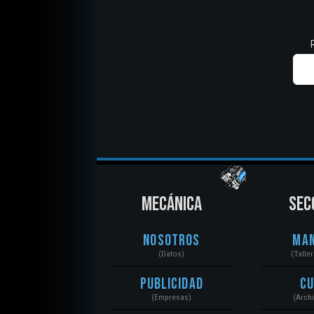
MECÁNICA
SEC
Nosotros
Ma
(Datos)
(Talle
Publicidad
C
(Empresas)
(Arch