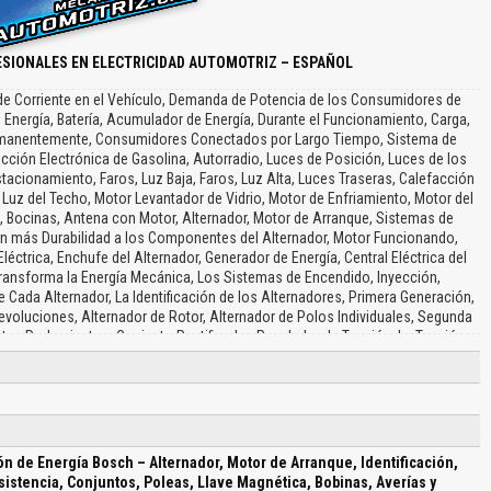
SIONALES EN ELECTRICIDAD AUTOMOTRIZ – ESPAÑOL
de Corriente en el Vehículo, Demanda de Potencia de los Consumidores de
e Energía, Batería, Acumulador de Energía, Durante el Funcionamiento, Carga,
manentemente, Consumidores Conectados por Largo Tiempo, Sistema de
cción Electrónica de Gasolina, Autorradio, Luces de Posición, Luces de los
tacionamiento, Faros, Luz Baja, Faros, Luz Alta, Luces Traseras, Calefacción
, Luz del Techo, Motor Levantador de Vidrio, Motor de Enfriamiento, Motor del
ro, Bocinas, Antena con Motor, Alternador, Motor de Arranque, Sistemas de
n más Durabilidad a los Componentes del Alternador, Motor Funcionando,
léctrica, Enchufe del Alternador, Generador de Energía, Central Eléctrica del
 Transforma la Energía Mecánica, Los Sistemas de Encendido, Inyección,
e Cada Alternador, La Identificación de los Alternadores, Primera Generación,
evoluciones, Alternador de Rotor, Alternador de Polos Individuales, Segunda
tor, Rodamientos, Conjunto Rectificador, Regulador de Tensión, La Tensión y
or, Rodamiento, Estator, Placa de Diodos, Caperuza Protectora, Rotor, Garra
lado Mecánicamente, Ventajas, Carga Constante, Evita Trepidaciones, Cantidad
stante para la Batería, Rotores Reformados o Reacondicionados Desbalanceo,
o, Valores de Resistencia de los Rotores, Valores de Resistencia de los
co, Espacio para Ventilación en el Estator, Larga Vida del Estator, Estatores
tencia de los Estatores, Estatores, Rodamientos Bosch, Doble Aislamiento,
n de Energía Bosch – Alternador, Motor de Arranque, Identificación,
osch, Carcasa de Resina Especial, Soldadura Líquida en Todos los Diodos,
sistencia, Conjuntos, Poleas, Llave Magnética, Bobinas, Averías y