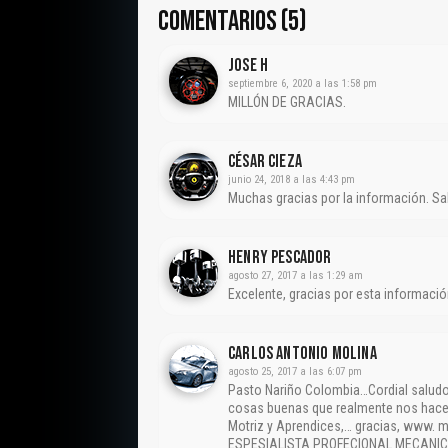
COMENTARIOS (5)
Jose H
septiembre 6, 2020 a las 1:58 pm
MILLÓN DE GRACIAS.
César Cieza
junio 24, 2018 a las 4:43 pm
Muchas gracias por la información. Sa
Henry Pescador
agosto 27, 2017 a las 1:29 am
Excelente, gracias por esta informació
CARLOS ANTONIO MOLINA
agosto 25, 2017 a las 6:07 pm
Pasto Nariño Colombia…Cordial saludo,
cosas buenas que realmente nos hace
Motriz y Aprendices,… gracias, www.
ESPESIALISTA PROFECIONAL MECANIC