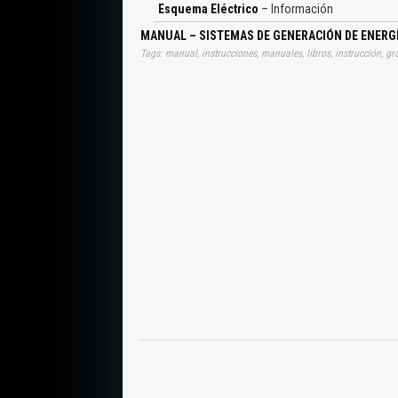
Regulador de Tensión, Regulador Multifunción, Tec
Esquema Eléctrico
– Información
Equilibrada, Tensión Específica, Regulador Mu
Electrónico, Ruidos Eléctricos y Magnéticos, 
MANUAL – SISTEMAS DE GENERACIÓN DE ENERGÍ
Alternador, Control Electrónico de Carga en el Ar
Regulador Multifunción Bosch, Gel de Protección, 
Avería en el Alternador, Falla en el Alternador, 
Cobre, Falso Disipador, Conector C de Metal, 
Contragolpe, Juego de Llaves para Retirar Poleas, 
Torque Inicial del Arranque, Componentes Pr
Accionamiento, Embrague de Discos, Inducido, R
Vibraciones, Arranque más Suave, Llave Magnéti
Llave Magnética Bosch, Aisladores en Epoxi, Seg
Reforzados, Resorte Especial, Rodillos Especia
Alambres Adecuados, Perfecto Aislamiento d
Tratamiento de Superficie Especial, Carbones co
Interruptor de Encendido o Relé de Arranque, L
Pegado, Esquema Eléctrico, Algunas Pruebas