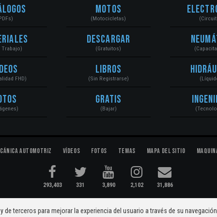
álogos
Motos
Electr
PDFs)
(Motocicletas)
(Circui
eriales
Descargar
Neumá
a Trabajo)
(Gratuitos)
(Capacit
ídeos
Libros
Hidráu
Calidad FHD)
(Sin Registrarse)
(Líquid
otos
Gratis
Ingeni
ágenes)
(Bajar)
(Tecnolo
cánica Automotriz
Vídeos
Fotos
Temas
Mapa del Sitio
Maquin
293,403
331
3,890
2,102
31,886
ectromecánica...
Condiciones
|
y de terceros para mejorar la experiencia del usuario a través de su navegació