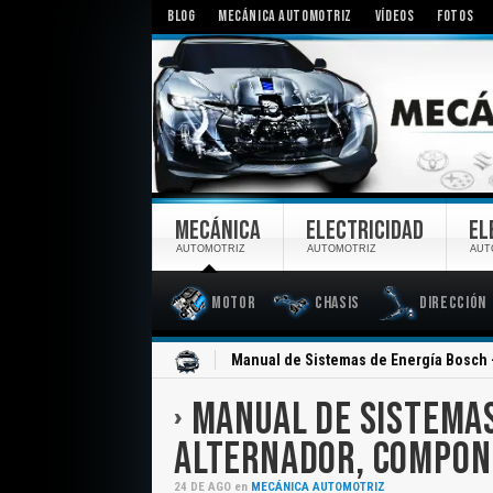
BLOG
MECÁNICA AUTOMOTRIZ
VÍDEOS
FOTOS
MECÁNICA
ELECTRICIDAD
EL
AUTOMOTRIZ
AUTOMOTRIZ
AUT
Motor
Chasis
Dirección
Inicio
Manual de Sistemas de Energía Bosch 
MANUAL DE SISTEMAS
ALTERNADOR, COMPON
24
DE
AGO
en
MECÁNICA AUTOMOTRIZ