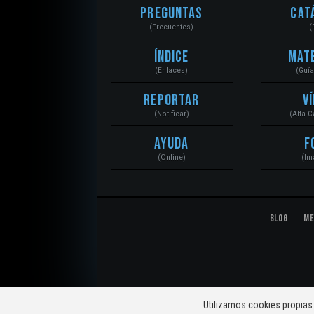
Preguntas
Cat
(Frecuentes)
(
Índice
Mat
(Enlaces)
(Guí
Reportar
V
(Notificar)
(Alta 
Ayuda
F
(Online)
(Im
Blog
Me
© 2020 Mecánica Automotriz. Motores, Sistemas, El
Utilizamos cookies propias 