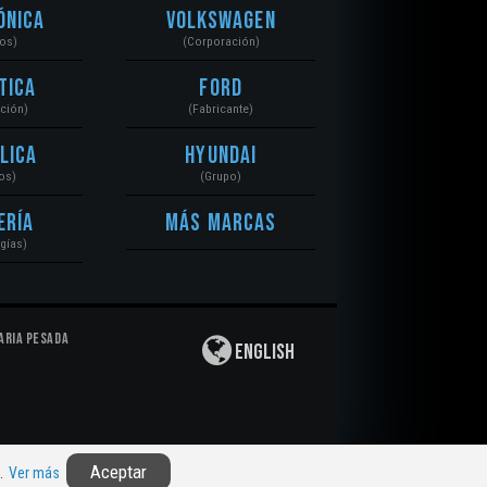
ónica
Volkswagen
tos)
(Corporación)
tica
Ford
ación)
(Fabricante)
lica
Hyundai
os)
(Grupo)
ería
Más Marcas
gías)
aria Pesada
English
Privacidad
|
Derechos de Autor
|
Responsabilidad
Aceptar
n.
Ver más