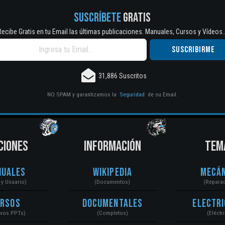
SUSCRÍBETE
GRATIS
Recibe Gratis en tu Email las últimas publicaciones. Manuales, Cursos y Vídeos..
31,886 Suscritos
NO SPAM y garantizamos la
Seguridad
de su Email.
CIONES
INFORMACIÓN
TEM
nuales
Wikipedia
Mecán
r y Usuario)
(Documentos)
(Repara
ursos
Documentales
Electri
ivos PPTs)
(Completos)
(Eléctr