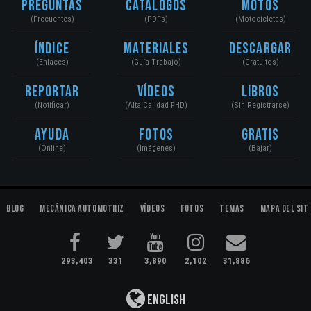
Preguntas
Catálogos
Motos
(Frecuentes)
(PDFs)
(Motocicletas)
Índice
Materiales
Descargar
(Enlaces)
(Guía Trabajo)
(Gratuitos)
Reportar
Vídeos
Libros
(Notificar)
(Alta Calidad FHD)
(Sin Registrarse)
Ayuda
Fotos
Gratis
(Online)
(Imágenes)
(Bajar)
Blog
Mecánica Automotriz
Vídeos
Fotos
Temas
Mapa del Sit
293,403
331
3,890
2,102
31,886
English