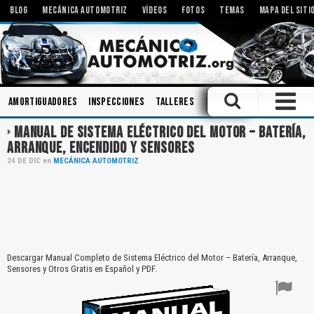
BLOG
MECÁNICA AUTOMOTRIZ
VÍDEOS
FOTOS
TEMAS
MAPA DEL SITI
Amortiguadores
Inspecciones
Talleres
Sistemas de Audio
Ingen
MANUAL DE SISTEMA ELÉCTRICO DEL MOTOR – BATERÍA,
ARRANQUE, ENCENDIDO Y SENSORES
24
DE
DIC
en
MECÁNICA AUTOMOTRIZ
Descargar Manual Completo de Sistema Eléctrico del Motor – Batería, Arranque,
Sensores y Otros Gratis en Español y PDF.