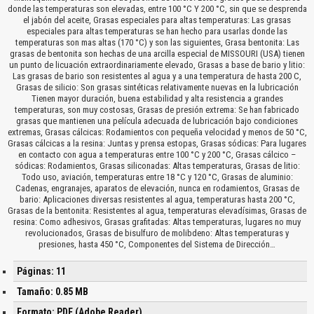
donde las temperaturas son elevadas, entre 100 °C Y 200 °C, sin que se desprenda
el jabón del aceite, Grasas especiales para altas temperaturas: Las grasas
especiales para altas temperaturas se han hecho para usarlas donde las
temperaturas son mas altas (170 °C) y son las siguientes, Grasa bentonita: Las
grasas de bentonita son hechas de una arcilla especial de MISSOURI (USA) tienen
un punto de licuación extraordinariamente elevado, Grasas a base de bario y litio:
Las grasas de bario son resistentes al agua y a una temperatura de hasta 200 C,
Grasas de silicio: Son grasas sintéticas relativamente nuevas en la lubricación
Tienen mayor duración, buena estabilidad y alta resistencia a grandes
temperaturas, son muy costosas, Grasas de presión extrema: Se han fabricado
grasas que mantienen una película adecuada de lubricación bajo condiciones
extremas, Grasas cálcicas: Rodamientos con pequeña velocidad y menos de 50 °C,
Grasas cálcicas a la resina: Juntas y prensa estopas, Grasas sódicas: Para lugares
en contacto con agua a temperaturas entre 100 °C y 200 °C, Grasas cálcico –
sódicas: Rodamientos, Grasas siliconadas: Altas temperaturas, Grasas de litio:
Todo uso, aviación, temperaturas entre 18 °C y 120 °C, Grasas de aluminio:
Cadenas, engranajes, aparatos de elevación, nunca en rodamientos, Grasas de
bario: Aplicaciones diversas resistentes al agua, temperaturas hasta 200 °C,
Grasas de la bentonita: Resistentes al agua, temperaturas elevadísimas, Grasas de
resina: Como adhesivos, Grasas grafitadas: Altas temperaturas, lugares no muy
revolucionados, Grasas de bisulfuro de molibdeno: Altas temperaturas y
presiones, hasta 450 °C, Componentes del Sistema de Dirección…
Páginas: 11
Tamaño: 0.85 MB
Formato: PDF (Adobe Reader)