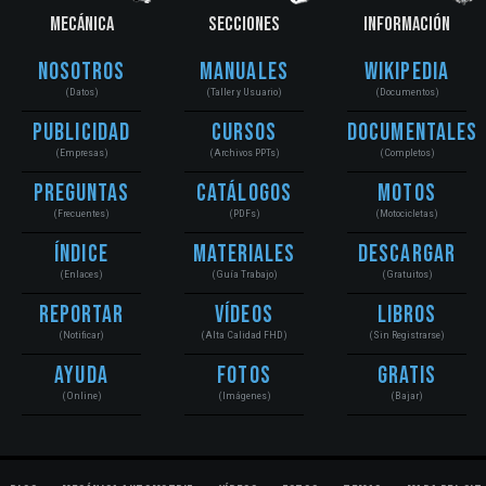
MECÁNICA
SECCIONES
INFORMACIÓN
Nosotros
Manuales
Wikipedia
(Datos)
(Taller y Usuario)
(Documentos)
Publicidad
Cursos
Documentales
(Empresas)
(Archivos PPTs)
(Completos)
Preguntas
Catálogos
Motos
(Frecuentes)
(PDFs)
(Motocicletas)
Índice
Materiales
Descargar
(Enlaces)
(Guía Trabajo)
(Gratuitos)
Reportar
Vídeos
Libros
(Notificar)
(Alta Calidad FHD)
(Sin Registrarse)
Ayuda
Fotos
Gratis
(Online)
(Imágenes)
(Bajar)