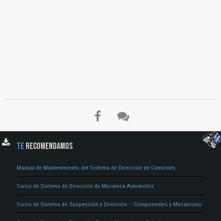
El Título es incorrecto según el contenido.
Texto o Imagen de portada son erróneos.
TE
RECOMENDAMOS
No carga o no se visualiza el contenido.
Reportar otro tipo de error...
Manual de Mantenimiento del Sistema de Dirección de Camiones
Curso de Sistema de Dirección de Mecánica Automotriz
ENVIAR
Curso de Sistema de Suspensión y Dirección – Componentes y Mecanismo