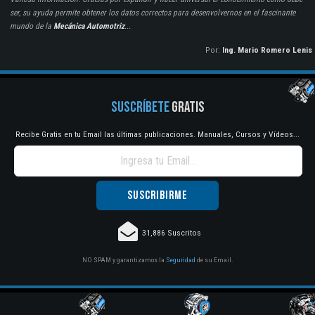
ser, su ayuda permite obtener los datos correctos para desenvolvernos en el fascinante
mundo de la
Mecánica Automotriz
...
Por:
Ing. Mario Romero Lenis
SUSCRÍBETE
GRATIS
Recibe Gratis en tu Email las últimas publicaciones. Manuales, Cursos y Vídeos...
31,886 Suscritos
NO SPAM y garantizamos la
Seguridad
de su Email.