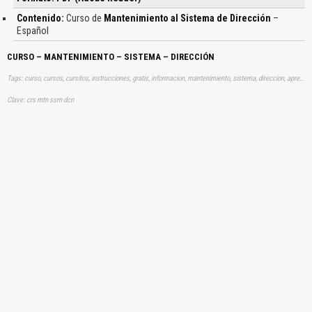
Contenido:
Curso de
Mantenimiento al Sistema de Dirección
–
Español
CURSO – MANTENIMIENTO – SISTEMA – DIRECCIÓN
Tags: curso, cursos, cursitos, instrucciones, gratis, informacion, mantenimiento, sistema, direccion, aprender, descargas
Clave: crs mtn ssm dcn