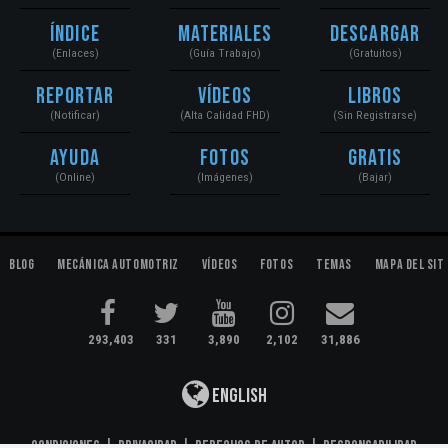
Índice
Materiales
Descargar
(Enlaces)
(Guía Trabajo)
(Gratuitos)
Reportar
Vídeos
Libros
(Notificar)
(Alta Calidad FHD)
(Sin Registrarse)
Ayuda
Fotos
Gratis
(Online)
(Imágenes)
(Bajar)
Blog
Mecánica Automotriz
Vídeos
Fotos
Temas
Mapa del Sit
293,403
331
3,890
2,102
31,886
English
Condiciones
|
Privacidad
|
Derechos de Autor
|
Responsabilidad