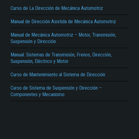
Curso de La Dirección de Mecánica Automotriz
Manual de Dirección Asistida de Mecánica Automotriz
Manual de Mecánica Automotriz – Motor, Transmisión,
Suspensión y Dirección
El Título es incorrecto según el contenido.
Manual: Sistemas de Transmisión, Frenos, Dirección,
Suspensión, Eléctrico y Motor
Texto o Imagen de portada son erróneos.
No carga o no se visualiza el contenido.
Curso de Mantenimiento al Sistema de Dirección
Reportar otro tipo de error...
Curso de Sistema de Suspensión y Dirección –
Componentes y Mecanismo