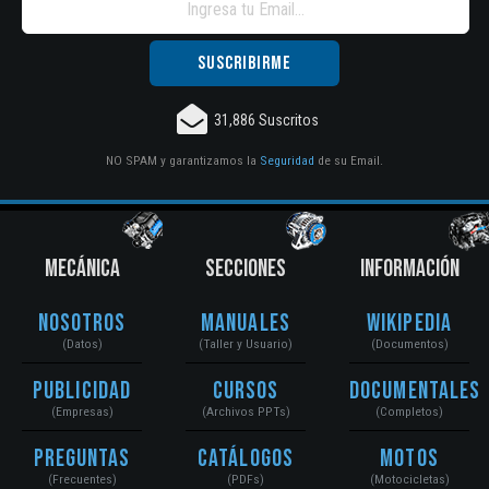
31,886 Suscritos
NO SPAM y garantizamos la
Seguridad
de su Email.
MECÁNICA
SECCIONES
INFORMACIÓN
Nosotros
Manuales
Wikipedia
(Datos)
(Taller y Usuario)
(Documentos)
Publicidad
Cursos
Documentales
(Empresas)
(Archivos PPTs)
(Completos)
Preguntas
Catálogos
Motos
(Frecuentes)
(PDFs)
(Motocicletas)