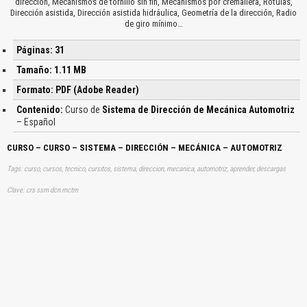
dirección, Mecanismos de tornillo sin fin, Mecanismos por cremallera, Rótulas,
Dirección asistida, Dirección asistida hidráulica, Geometría de la dirección, Radio
de giro mínimo…
Páginas: 31
Tamaño: 1.11 MB
Formato: PDF (Adobe Reader)
Contenido:
Curso de
Sistema de Dirección de Mecánica Automotriz
– Español
CURSO – CURSO – SISTEMA – DIRECCIÓN – MECÁNICA – AUTOMOTRIZ
Tags: curso, cursos, tecnico, cursitos, sistema, direccion, mecanica, automotriz, aprender, descargas
Clave: crs ssm dcn mctm