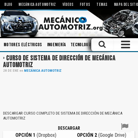
BLOG
MECÁNICA AUTOMOTRIZ
VÍDEOS
FOTOS
TEMAS
MAPA DEL SITI
Motores Eléctricos
Ingeniería
Tecnologías
Componentes
Engr
CURSO DE SISTEMA DE DIRECCIÓN DE MECÁNICA
AUTOMOTRIZ
28
DE
ENE
en
MECÁNICA AUTOMOTRIZ
DESCARGAR CURSO COMPLETO DE SISTEMA DE DIRECCIÓN DE MECÁNICA
AUTOMOTRIZ
DESCARGAR
OPCIÓN 1
(Dropbox)
OPCIÓN 2
(Google Drive)