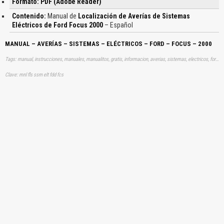
Formato: PDF (Adobe Reader)
Contenido:
Manual de
Localización de Averías de Sistemas
Eléctricos de Ford Focus 2000
– Español
MANUAL – AVERÍAS – SISTEMAS – ELÉCTRICOS – FORD – FOCUS – 2000
Tags: manual, instrucciones, manuales, manualitos, gratis, informacion, averias, sistemas, electricos, ford, focus, aprender, descargas
Clave: mnl fls ssm elt fdd fcs