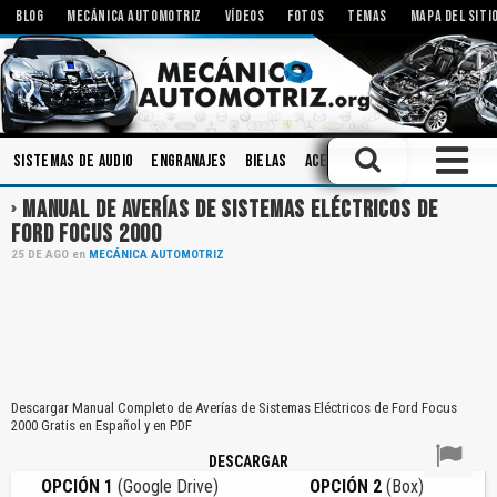
BLOG
MECÁNICA AUTOMOTRIZ
VÍDEOS
FOTOS
TEMAS
MAPA DEL SITI
Sistemas de Audio
Engranajes
Bielas
Aceites
Pistones
Diagnó
MANUAL DE AVERÍAS DE SISTEMAS ELÉCTRICOS DE
FORD FOCUS 2000
25
DE
AGO
en
MECÁNICA AUTOMOTRIZ
Descargar Manual Completo de Averías de Sistemas Eléctricos de Ford Focus
2000 Gratis en Español y en PDF
DESCARGAR
OPCIÓN 1
(Google Drive)
OPCIÓN 2
(Box)