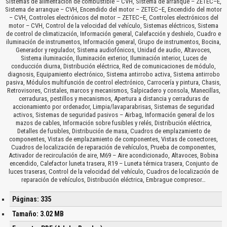
Sistemas de alimentación de combustible – CVH, Sistema de arranque – ZETEC–E,
Sistema de arranque – CVH, Encendido del motor – ZETEC–E, Encendido del motor
– CVH, Controles electrónicos del motor – ZETEC–E, Controles electrónicos del
motor – CVH, Control de la velocidad del vehículo, Sistemas eléctricos, Sistema
de control de climatización, Información general, Calefacción y deshielo, Cuadro e
iluminación de instrumentos, Información general, Grupo de instrumentos, Bocina,
Generador y regulador, Sistema audiofónicos, Unidad de audio, Altavoces,
Sistema iluminación, Iluminación exterior, Iluminación interior, Luces de
conducción diurna, Distribución eléctrica, Red de comunicaciones de módulo,
diagnosis, Equipamiento electrónico, Sistema antirrobo activa, Sistema antirrobo
pasiva, Módulos multifunción de control electrónico, Carrocería y pintura, Chasis,
Retrovisores, Cristales, marcos y mecanismos, Salpicadero y consola, Manecillas,
cerraduras, pestillos y mecanismos, Apertura a distancia y cerraduras de
accionamiento por ordenador, Limpia/lavaparabrisas, Sistemas de seguridad
activos, Sistemas de seguridad pasivos – Airbag, Información general de los
mazos de cables, Información sobre fusibles y relés, Distribución eléctrica,
Detalles de fusibles, Distribución de masa, Cuadros de emplazamiento de
componentes, Vistas de emplazamiento de componentes, Vistas de conectores,
Cuadros de localización de reparación de vehículos, Prueba de componentes,
Activador de recirculación de aire, M69 – Aire acondicionado, Altavoces, Bobina
encendido, Calefactor luneta trasera, R19 – Luneta térmica trasera, Conjunto de
luces traseras, Control de la velocidad del vehículo, Cuadros de localización de
reparación de vehículos, Distribución eléctrica, Embrague compresor…
Páginas: 335
Tamaño: 3.02 MB