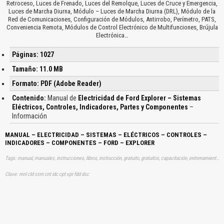
Retroceso, Luces de Frenado, Luces del Remolque, Luces de Cruce y Emergencia,
Luces de Marcha Diurna, Módulo – Luces de Marcha Diurna (DRL), Módulo de la
Red de Comunicaciones, Configuración de Módulos, Antirrobo, Perímetro, PATS,
Conveniencia Remota, Módulos de Control Electrónico de Multifunciones, Brújula
Electrónica…
Páginas: 1027
Tamaño: 11.0 MB
Formato: PDF (Adobe Reader)
Contenido:
Manual de
Electricidad de Ford Explorer – Sistemas
Eléctricos, Controles, Indicadores, Partes y Componentes
–
Información
MANUAL – ELECTRICIDAD – SISTEMAS – ELÉCTRICOS – CONTROLES –
INDICADORES – COMPONENTES – FORD – EXPLORER
Tags: manual, manuales, instrucciones, libros, instrucción, gratuito, gratuitos, capacitación, entrenamiento, capacitaciones, información, datos, gratis, descargar, vehículo, vehículos, autos, auto, coche, coches, automóvil, automovil, automóviles, automoviles, electricos, electricas, eléctricas, aprender, descargas
Clave: mnl cld ssm cnt idc cpt xpr fdd dsc