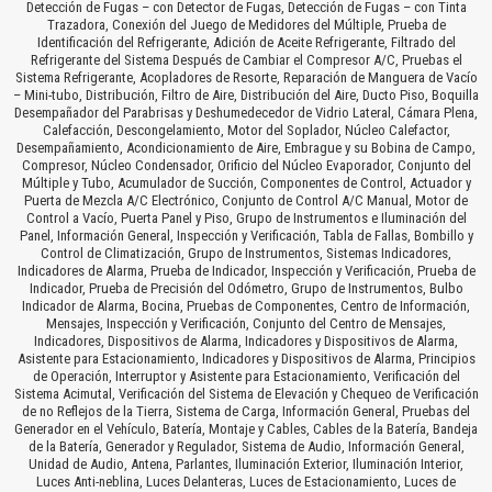
Detección de Fugas – con Detector de Fugas, Detección de Fugas – con Tinta
Trazadora, Conexión del Juego de Medidores del Múltiple, Prueba de
Identificación del Refrigerante, Adición de Aceite Refrigerante, Filtrado del
Refrigerante del Sistema Después de Cambiar el Compresor A/C, Pruebas el
Sistema Refrigerante, Acopladores de Resorte, Reparación de Manguera de Vacío
– Mini-tubo, Distribución, Filtro de Aire, Distribución del Aire, Ducto Piso, Boquilla
Desempañador del Parabrisas y Deshumedecedor de Vidrio Lateral, Cámara Plena,
Calefacción, Descongelamiento, Motor del Soplador, Núcleo Calefactor,
Desempañamiento, Acondicionamiento de Aire, Embrague y su Bobina de Campo,
Compresor, Núcleo Condensador, Orificio del Núcleo Evaporador, Conjunto del
Múltiple y Tubo, Acumulador de Succión, Componentes de Control, Actuador y
Puerta de Mezcla A/C Electrónico, Conjunto de Control A/C Manual, Motor de
Control a Vacío, Puerta Panel y Piso, Grupo de Instrumentos e Iluminación del
Panel, Información General, Inspección y Verificación, Tabla de Fallas, Bombillo y
Control de Climatización, Grupo de Instrumentos, Sistemas Indicadores,
Indicadores de Alarma, Prueba de Indicador, Inspección y Verificación, Prueba de
Indicador, Prueba de Precisión del Odómetro, Grupo de Instrumentos, Bulbo
Indicador de Alarma, Bocina, Pruebas de Componentes, Centro de Información,
Mensajes, Inspección y Verificación, Conjunto del Centro de Mensajes,
Indicadores, Dispositivos de Alarma, Indicadores y Dispositivos de Alarma,
Asistente para Estacionamiento, Indicadores y Dispositivos de Alarma, Principios
de Operación, Interruptor y Asistente para Estacionamiento, Verificación del
Sistema Acimutal, Verificación del Sistema de Elevación y Chequeo de Verificación
de no Reflejos de la Tierra, Sistema de Carga, Información General, Pruebas del
Generador en el Vehículo, Batería, Montaje y Cables, Cables de la Batería, Bandeja
de la Batería, Generador y Regulador, Sistema de Audio, Información General,
Unidad de Audio, Antena, Parlantes, Iluminación Exterior, Iluminación Interior,
Luces Anti-neblina, Luces Delanteras, Luces de Estacionamiento, Luces de