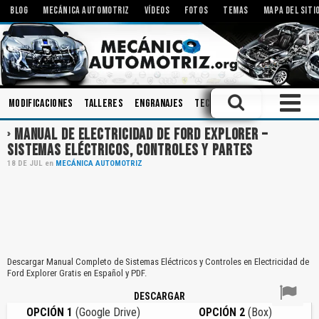
BLOG
MECÁNICA AUTOMOTRIZ
VÍDEOS
FOTOS
TEMAS
MAPA DEL SITI
Modificaciones
Talleres
Engranajes
Tecnologías
Ingeniería
A
MANUAL DE ELECTRICIDAD DE FORD EXPLORER –
SISTEMAS ELÉCTRICOS, CONTROLES Y PARTES
18
DE
JUL
en
MECÁNICA AUTOMOTRIZ
Descargar Manual Completo de Sistemas Eléctricos y Controles en Electricidad de
Ford Explorer Gratis en Español y PDF.
DESCARGAR
OPCIÓN 1
(Google Drive)
OPCIÓN 2
(Box)