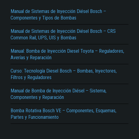
Manual de Sistemas de Inyección Diésel Bosch –
Componentes y Tipos de Bombas
Manual de Sistemas de Inyección Diésel Bosch – CRS
Common Rail, UPS, UIS y Bombas
Manual: Bomba de Inyección Diesel Toyota – Reguladores,
Averías y Reparación
El Título es incorrecto según el contenido.
Curso: Tecnología Diesel Bosch – Bombas, Inyectores,
Texto o Imagen de portada son erróneos.
Filtros y Reguladores
No carga o no se visualiza el contenido.
Manual de Bomba de Inyección Diésel – Sistema,
Reportar otro tipo de error...
Componentes y Reparación
Bomba Rotativa Bosch VE – Componentes, Esquemas,
Partes y Funcionamiento