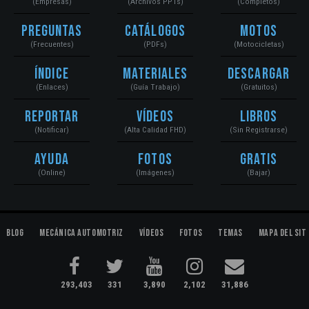
(Empresas)
(Archivos PPTs)
(Completos)
Preguntas
Catálogos
Motos
(Frecuentes)
(PDFs)
(Motocicletas)
Índice
Materiales
Descargar
(Enlaces)
(Guía Trabajo)
(Gratuitos)
Reportar
Vídeos
Libros
(Notificar)
(Alta Calidad FHD)
(Sin Registrarse)
Ayuda
Fotos
Gratis
(Online)
(Imágenes)
(Bajar)
Blog
Mecánica Automotriz
Vídeos
Fotos
Temas
Mapa del Sit
293,403
331
3,890
2,102
31,886