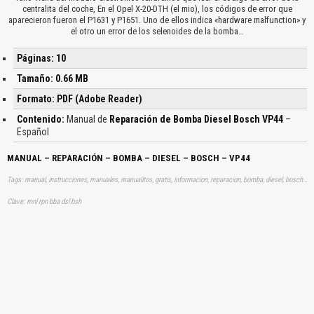
centralita del coche, En el Opel X-20-DTH (el mio), los códigos de error que
aparecieron fueron el P1631 y P1651. Uno de ellos indica «hardware malfunction» y
el otro un error de los selenoides de la bomba…
Páginas: 10
Tamaño: 0.66 MB
Formato: PDF (Adobe Reader)
Contenido:
Manual de
Reparación de Bomba Diesel Bosch VP44
–
Español
MANUAL – REPARACIÓN – BOMBA – DIESEL – BOSCH – VP44
Tags: manual, instrucciones, manuales, manualitos, gratis, informacion, reparacion, bomba, diesel, bosch, aprender, descargas
Clave: mnl rpn bba dsl bsh