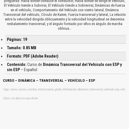
preguntas: Hacia donde conduce el conductor, Hacia donde se dirige el vehículo,
El Vehículo tiende a Subvirar, El Vehículo tiende a Sobrevirar, Dinámicas de fuerza
en el vehículo, Comportamiento del Vehículo con viento lateral, Dinámica
Transversal del vehículo, Círculo de Kamm, Fuerza transversal y lateral, La relación
entre la velocidad dirigida oblicuamente y la velocidad longitudinal se denomina
resbalamiento transversal, y el ángulo formado por ellos es ángulo de marcha
oblicua…
Páginas: 19
Tamaño: 0.85 MB
Formato: PDF (Adobe Reader)
Contenido:
Curso de
Dinámica Transversal del Vehículo con ESP y
sin ESP
– Español
CURSO – DINÁMICA – TRANSVERSAL – VEHÍCULO – ESP
Tags: curso, cursos, cursitos, instrucciones, gratis, informacion, dinamica, transversal, vehiculo, esp, vehiculo, automovil, aprender, descargas
Clave: crs dnm tvs esp vhl atv