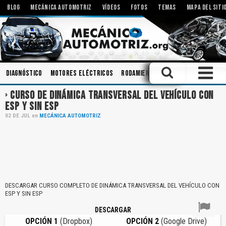
BLOG
MECÁNICA AUTOMOTRIZ
VÍDEOS
FOTOS
TEMAS
MAPA DEL SITI
Diagnóstico
Motores Eléctricos
Rodamientos
Aceites
Amortig
CURSO DE DINÁMICA TRANSVERSAL DEL VEHÍCULO CON
ESP Y SIN ESP
02
DE
JUL
en
MECÁNICA AUTOMOTRIZ
DESCARGAR CURSO COMPLETO DE DINÁMICA TRANSVERSAL DEL VEHÍCULO CON
ESP Y SIN ESP
DESCARGAR
OPCIÓN 1
(Dropbox)
OPCIÓN 2
(Google Drive)