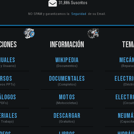
31,886 Suscritos
NO SPAM y garantizamos la
Seguridad
de su Email.
CIONES
INFORMACIÓN
TEM
nuales
Wikipedia
Mecán
r y Usuario)
(Documentos)
(Repara
ursos
Documentales
Electri
ivos PPTs)
(Completos)
(Eléctr
álogos
Motos
Electr
PDFs)
(Motocicletas)
(Circui
eriales
Descargar
Neumá
a Trabajo)
(Gratuitos)
(Capacit