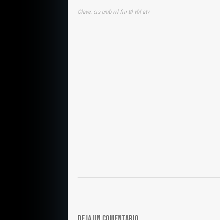
Clave: crs cmb rrl frn ttl vhl atv
DEJA UN COMENTARIO