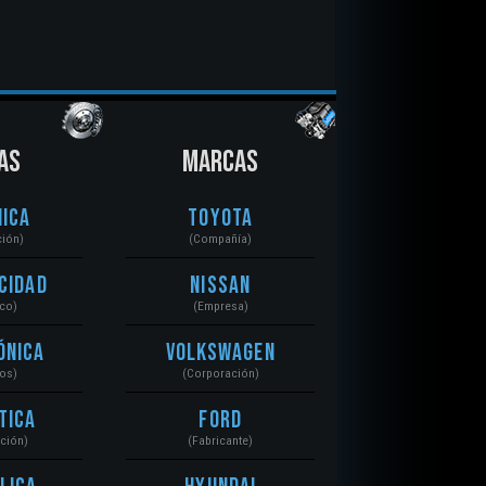
AS
MARCAS
ica
Toyota
ción)
(Compañía)
cidad
Nissan
ico)
(Empresa)
ónica
Volkswagen
tos)
(Corporación)
tica
Ford
ación)
(Fabricante)