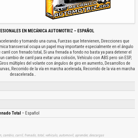
FESIONALES EN MECÁNICA AUTOMOTRIZ – ESPAÑOL
acelerando y tomando una curva, Fuerzas que Intervienen, Direcciones que
ámica transversal ocupa un papel muy importante especialmente en el ángulo
 carril con frenado total, Si una frenada a fondo no basta ya para detener el
un cambio de carril para evitar una colisión, Vehículo con ABS pero sin ESP,
Giros múltiples del volante con ángulos de giro en aumento, Desarrollos de
rvas, Recorrido de la vía en marcha acelerada, Recorrido de la via en marcha
desacelerada…
enado Total
– Español
n, cambio, carril, frenado, total, vehiculo, automovil, aprender, descargas