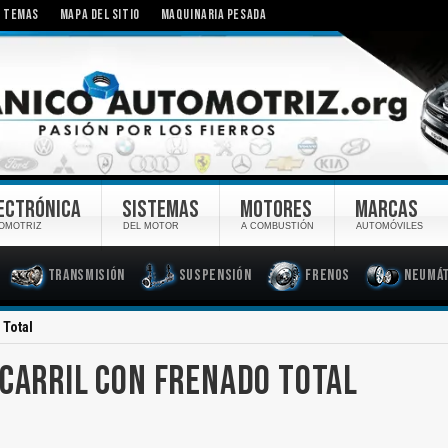
TEMAS
MAPA DEL SITIO
MAQUINARIA PESADA
ECTRÓNICA
SISTEMAS
MOTORES
MARCAS
OMOTRIZ
DEL MOTOR
A COMBUSTIÓN
AUTOMÓVILES
Transmisión
Suspensión
Frenos
Neumát
 Total
 CARRIL CON FRENADO TOTAL