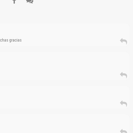
Reportar otro tipo de error...
chas gracias