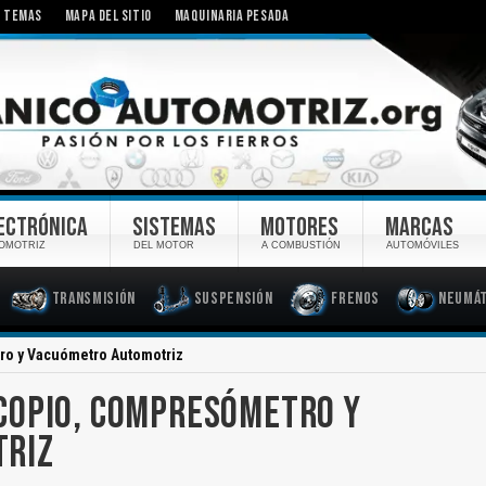
TEMAS
MAPA DEL SITIO
MAQUINARIA PESADA
ECTRÓNICA
SISTEMAS
MOTORES
MARCAS
OMOTRIZ
DEL MOTOR
A COMBUSTIÓN
AUTOMÓVILES
Transmisión
Suspensión
Frenos
Neumát
ro y Vacuómetro Automotriz
COPIO, COMPRESÓMETRO Y
TRIZ