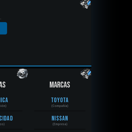
.
AS
MARCAS
ica
Toyota
ción)
(Compañía)
cidad
Nissan
ico)
(Empresa)