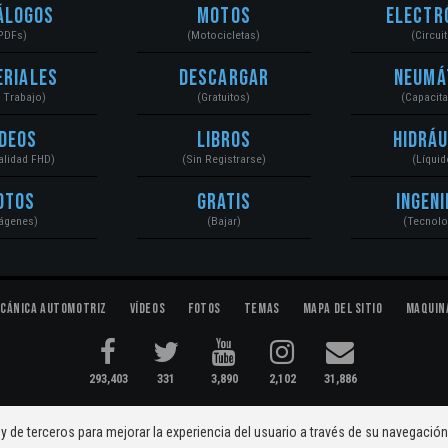
álogos
Motos
Electr
PDFs)
(Motocicletas)
(Circui
eriales
Descargar
Neumá
a Trabajo)
(Gratuitos)
(Capacit
ídeos
Libros
Hidráu
Calidad FHD)
(Sin Registrarse)
(Líquid
otos
Gratis
Ingeni
ágenes)
(Bajar)
(Tecnolo
cánica Automotriz
Vídeos
Fotos
Temas
Mapa del Sitio
Maquin
293,403
331
3,890
2,102
31,886
ectromecánica...
Condiciones
|
y de terceros para mejorar la experiencia del usuario a través de su navegació