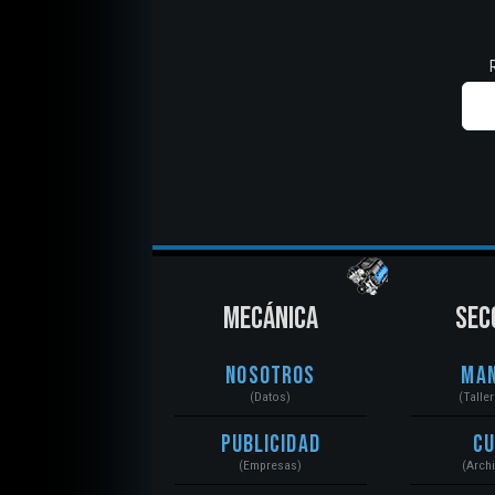
MECÁNICA
SEC
Nosotros
Ma
(Datos)
(Talle
Publicidad
C
(Empresas)
(Arch