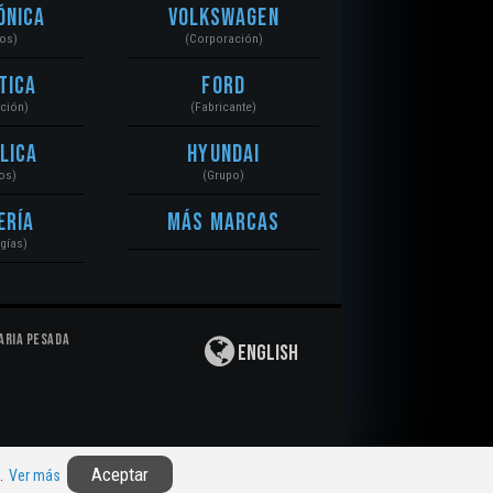
ónica
Volkswagen
tos)
(Corporación)
tica
Ford
ación)
(Fabricante)
lica
Hyundai
os)
(Grupo)
ería
Más Marcas
gías)
aria Pesada
English
Privacidad
|
Derechos de Autor
|
Responsabilidad
Aceptar
n.
Ver más