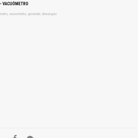
 – VACUÓMETRO
metro, vacuometro, aprender, descargas
El Título es incorrecto según el contenido.
Texto o Imagen de portada son erróneos.
No carga o no se visualiza el contenido.