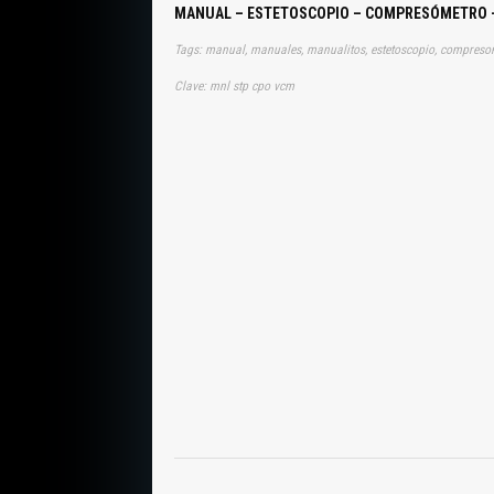
MANUAL – ESTETOSCOPIO – COMPRESÓMETRO
Tags: manual, manuales, manualitos, estetoscopio, compreso
Clave: mnl stp cpo vcm