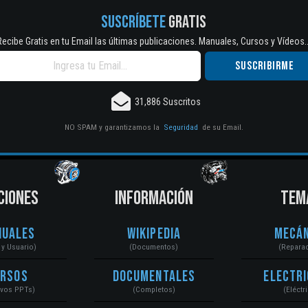
SUSCRÍBETE
GRATIS
Recibe Gratis en tu Email las últimas publicaciones. Manuales, Cursos y Vídeos..
31,886 Suscritos
NO SPAM y garantizamos la
Seguridad
de su Email.
CIONES
INFORMACIÓN
TEM
nuales
Wikipedia
Mecán
r y Usuario)
(Documentos)
(Repara
ursos
Documentales
Electri
ivos PPTs)
(Completos)
(Eléctr