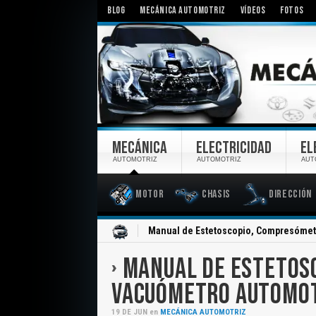
BLOG
MECÁNICA AUTOMOTRIZ
VÍDEOS
FOTOS
MECÁNICA
ELECTRICIDAD
EL
AUTOMOTRIZ
AUTOMOTRIZ
AUT
Motor
Chasis
Dirección
Inicio
Manual de Estetoscopio, Compresómet
MANUAL DE ESTETOS
VACUÓMETRO AUTOMO
19
DE
JUN
en
MECÁNICA AUTOMOTRIZ