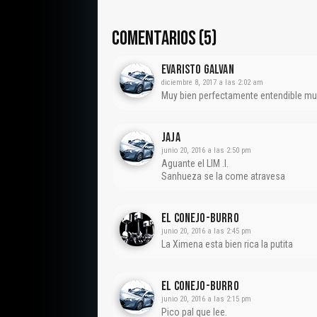
COMENTARIOS (5)
Evaristo Galvan
diciembre 8, 2017 a las 2:02 am
Muy bien perfectamente entendible mu
JAJA
junio 20, 2016 a las 2:50 pm
Aguante el LIM .l.
Sanhueza se la come atravesa
El Conejo-Burro
junio 20, 2016 a las 2:45 pm
La Ximena esta bien rica la putita
El Conejo-Burro
junio 20, 2016 a las 2:15 pm
Pico pal que lee.