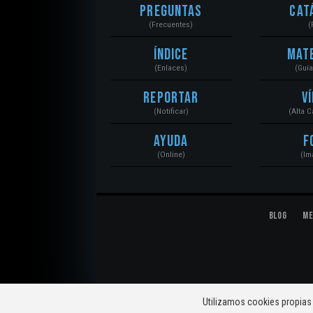
Preguntas
Cat
(Frecuentes)
(
Índice
Mat
(Enlaces)
(Guí
Reportar
V
(Notificar)
(Alta 
Ayuda
F
(Online)
(Im
Blog
Me
© 2020 Mecánica Automotriz. Motores, Sistemas, El
Utilizamos cookies propias 