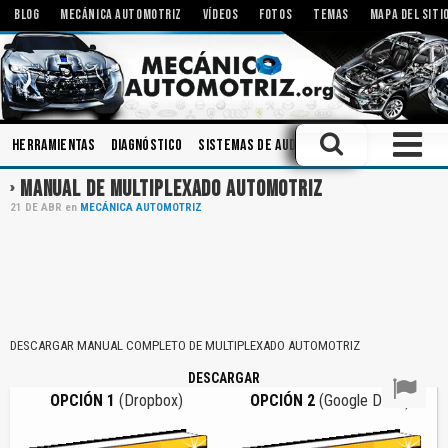
BLOG
MECÁNICA AUTOMOTRIZ
VÍDEOS
FOTOS
TEMAS
MAPA DEL SITI
Herramientas
Diagnóstico
Sistemas de Audio
Amortiguadores
I
MANUAL DE MULTIPLEXADO AUTOMOTRIZ
21
DE
ABR
en
MECÁNICA AUTOMOTRIZ
DESCARGAR MANUAL COMPLETO DE MULTIPLEXADO AUTOMOTRIZ
DESCARGAR
OPCIÓN 1
(Dropbox)
OPCIÓN 2
(Google Drive)