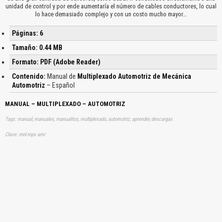
unidad de control y por ende aumentaría el número de cables conductores, lo cual
lo hace demasiado complejo y con un costo mucho mayor…
Páginas: 6
Tamaño: 0.44 MB
Formato: PDF (Adobe Reader)
Contenido:
Manual de
Multiplexado Automotriz de Mecánica
Automotriz
– Español
MANUAL – MULTIPLEXADO – AUTOMOTRIZ
Tags: manual, manuales, manualitos, multiplexado, automotriz, aprender, descargas
Clave: mnl mpx amr