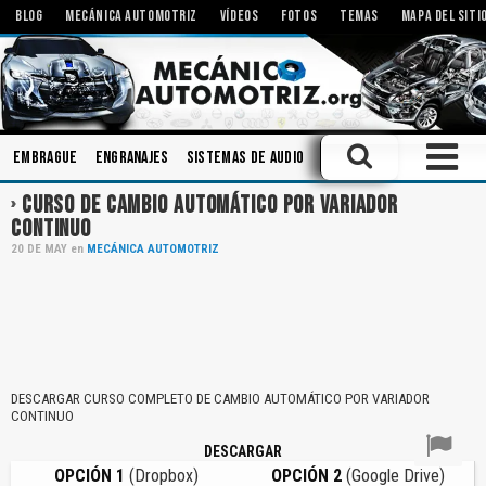
BLOG
MECÁNICA AUTOMOTRIZ
VÍDEOS
FOTOS
TEMAS
MAPA DEL SITI
Embrague
Engranajes
Sistemas de Audio
Bielas
Modificaciones
CURSO DE CAMBIO AUTOMÁTICO POR VARIADOR
CONTINUO
20
DE
MAY
en
MECÁNICA AUTOMOTRIZ
DESCARGAR CURSO COMPLETO DE CAMBIO AUTOMÁTICO POR VARIADOR
CONTINUO
DESCARGAR
OPCIÓN 1
(Dropbox)
OPCIÓN 2
(Google Drive)