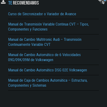
TE
RECOMENDAMOS
Curso de Sincronizador o Variador de Avance
Manual de Transmisión Variable Continua CVT – Tipos,
Componentes y Funciones
Manual de Cambio Multitronic Audi – Transmisión
Continuamente Variable CVT
El Título es incorrecto según el contenido.
Texto o Imagen de portada son erróneos.
Manual de Cambio Automático de 6 Velocidades
09G/09K/09M de Volkswagen
No carga o no se visualiza el contenido.
Manual de Cambio Automático DSG 02E Volkswagen
Reportar otro tipo de error...
Manual de Caja de Cambios Automática – Estructura,
Componentes y Sistemas