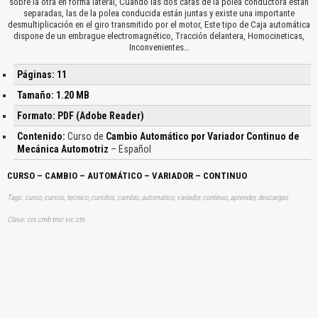
sobre la otra en forma lateral, Cuando las dos caras de la polea conductora están
separadas, las de la polea conducida están juntas y existe una importante
desmultiplicación en el giro transmitido por el motor, Este tipo de Caja automática
dispone de un embrague electromagnético, Tracción delantera, Homocineticas,
Inconvenientes…
Páginas: 11
Tamaño: 1.20 MB
Formato: PDF (Adobe Reader)
Contenido:
Curso de
Cambio Automático por Variador Continuo de
Mecánica Automotriz
– Español
CURSO – CAMBIO – AUTOMÁTICO – VARIADOR – CONTINUO
Tags: curso, cursos, tecnico, cursitos, cambio, automatico, variador, continuo, aprender, descargas
Clave: crs cmb tmc vrc ctn