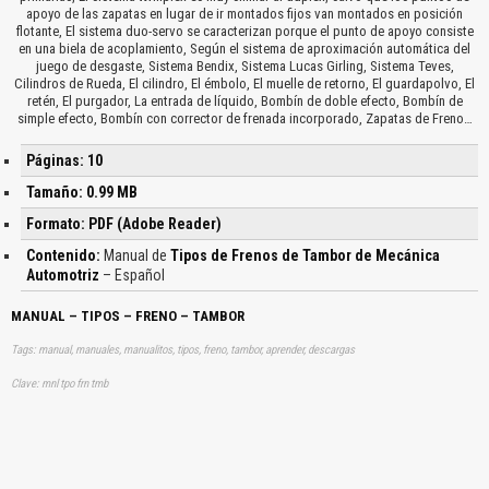
apoyo de las zapatas en lugar de ir montados fijos van montados en posición
flotante, El sistema duo-servo se caracterizan porque el punto de apoyo consiste
en una biela de acoplamiento, Según el sistema de aproximación automática del
juego de desgaste, Sistema Bendix, Sistema Lucas Girling, Sistema Teves,
Cilindros de Rueda, El cilindro, El émbolo, El muelle de retorno, El guardapolvo, El
retén, El purgador, La entrada de líquido, Bombín de doble efecto, Bombín de
simple efecto, Bombín con corrector de frenada incorporado, Zapatas de Freno…
Páginas: 10
Tamaño: 0.99 MB
Formato: PDF (Adobe Reader)
Contenido:
Manual de
Tipos de Frenos de Tambor de Mecánica
Automotriz
– Español
MANUAL – TIPOS – FRENO – TAMBOR
Tags: manual, manuales, manualitos, tipos, freno, tambor, aprender, descargas
Clave: mnl tpo frn tmb