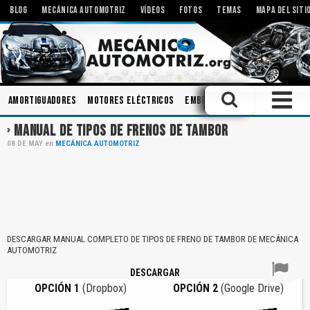
BLOG
MECÁNICA AUTOMOTRIZ
VÍDEOS
FOTOS
TEMAS
MAPA DEL SITI
Amortiguadores
Motores Eléctricos
Embrague
Inspecciones
I
MANUAL DE TIPOS DE FRENOS DE TAMBOR
08
DE
MAY
en
MECÁNICA AUTOMOTRIZ
DESCARGAR MANUAL COMPLETO DE TIPOS DE FRENO DE TAMBOR DE MECÁNICA
AUTOMOTRIZ
DESCARGAR
OPCIÓN 1
(Dropbox)
OPCIÓN 2
(Google Drive)