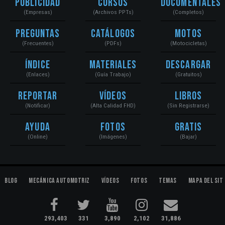
Publicidad
Cursos
Documentales
(Empresas)
(Archivos PPTs)
(Completos)
Preguntas
Catálogos
Motos
(Frecuentes)
(PDFs)
(Motocicletas)
Índice
Materiales
Descargar
(Enlaces)
(Guía Trabajo)
(Gratuitos)
Reportar
Vídeos
Libros
(Notificar)
(Alta Calidad FHD)
(Sin Registrarse)
Ayuda
Fotos
Gratis
(Online)
(Imágenes)
(Bajar)
Blog
Mecánica Automotriz
Vídeos
Fotos
Temas
Mapa del Sit
293,403
331
3,890
2,102
31,886