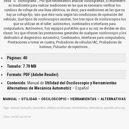
onda” u “oscilograma”, Por qué necesitamos analizar oscilogramas, El multímetro
es insuficiente para realizar mediciones en las que es necesario verificar los
cambios de voltaje de una línea eléctrica; es decir, para mediciones en las que no
hay un voltaje fijo, sino que éste varía según las condiciones de operación del
vehículo, Qué tipos de osciloscopios existen, Son tres tipos de osciloscopios los
que se utilizan en el taller: autónomos, combinados e interfaces para
computadora, Autónomos, Son equipos portátiles que a su vez se dividen en dos
clases: los que ofrecen las prestaciones generales de cualquier osciloscopio y los
dedicados al diagnóstico automotriz, Combinados, Interfaces para computadora,
Prestaciones a tomar en cuenta, Probadores de válvulas IAC, Probadores de
bobinas, Pulsador de inyectores…
Páginas: 40
Tamaño: 7.70 MB
Formato: PDF (Adobe Reader)
Contenido:
Manual de
Utilidad del Osciloscopio y Herramientas
Alternativas de Mecánica Automotriz
– Español
MANUAL – UTILIDAD – OSCILOSCOPIO – HERRAMIENTAS – ALTERNATIVAS
Tags: manual, manuales, manualitos, utilidad, osciloscopio, herramientas, alternativas, aprender, descargas
Clave: mnl tlz osc hrr lrn