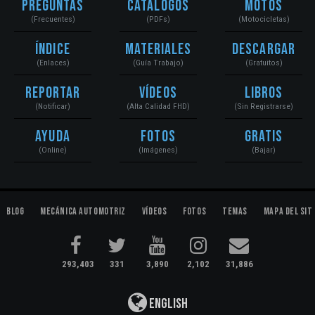
Preguntas
Catálogos
Motos
(Frecuentes)
(PDFs)
(Motocicletas)
Índice
Materiales
Descargar
(Enlaces)
(Guía Trabajo)
(Gratuitos)
Reportar
Vídeos
Libros
(Notificar)
(Alta Calidad FHD)
(Sin Registrarse)
Ayuda
Fotos
Gratis
(Online)
(Imágenes)
(Bajar)
Blog
Mecánica Automotriz
Vídeos
Fotos
Temas
Mapa del Sit
293,403
331
3,890
2,102
31,886
English