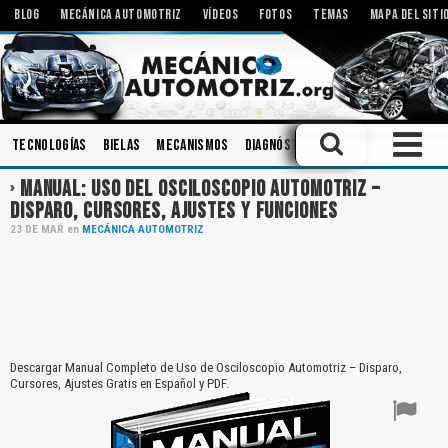
BLOG
MECÁNICA AUTOMOTRIZ
VÍDEOS
FOTOS
TEMAS
MAPA DEL SITI
Tecnologías
Bielas
Mecanismos
Diagnóstico
Herramientas
Pi
MANUAL: USO DEL OSCILOSCOPIO AUTOMOTRIZ –
DISPARO, CURSORES, AJUSTES Y FUNCIONES
23
DE
MAR
en
MECÁNICA AUTOMOTRIZ
Descargar Manual Completo de Uso de Osciloscopio Automotriz – Disparo,
Cursores, Ajustes Gratis en Español y PDF.