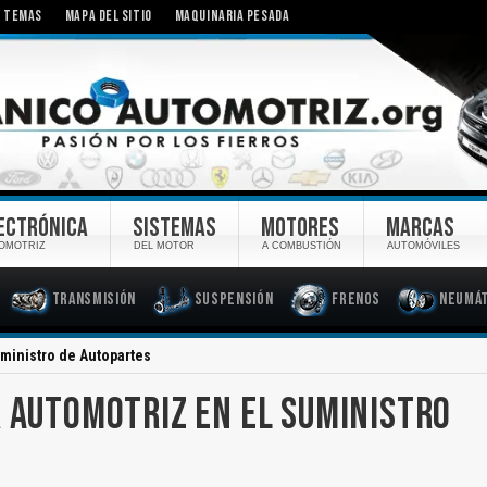
TEMAS
MAPA DEL SITIO
MAQUINARIA PESADA
ECTRÓNICA
SISTEMAS
MOTORES
MARCAS
OMOTRIZ
DEL MOTOR
A COMBUSTIÓN
AUTOMÓVILES
Transmisión
Suspensión
Frenos
Neumát
uministro de Autopartes
R AUTOMOTRIZ EN EL SUMINISTRO