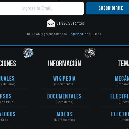
31,886 Suscritos
NO SPAM y garantizamos la
Seguridad
de su Email.
CIONES
INFORMACIÓN
TEM
nuales
Wikipedia
Mecán
r y Usuario)
(Documentos)
(Repara
ursos
Documentales
Electri
ivos PPTs)
(Completos)
(Eléctr
álogos
Motos
Electr
PDFs)
(Motocicletas)
(Circui