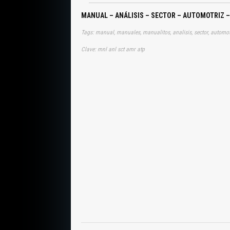
MANUAL – ANÁLISIS – SECTOR – AUTOMOTRIZ 
Tags: manual, manuales, manualitos, analisis, sector, automot
Clave: mnl anl sct amr atp