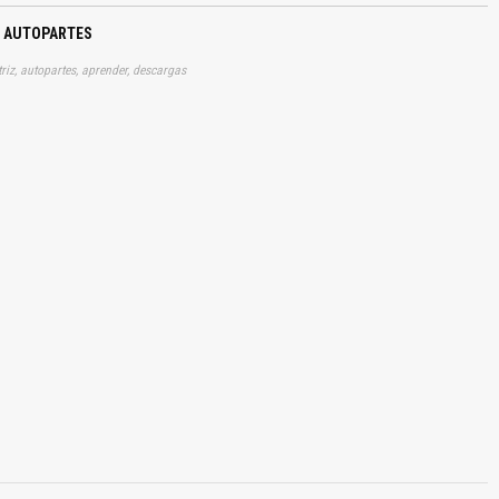
– AUTOPARTES
riz, autopartes, aprender, descargas
El Título es incorrecto según el contenido.
Texto o Imagen de portada son erróneos.
No carga o no se visualiza el contenido.
Reportar otro tipo de error...