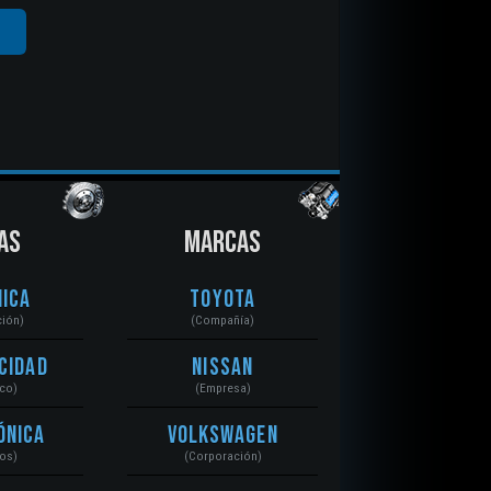
AS
MARCAS
ica
Toyota
ción)
(Compañía)
cidad
Nissan
ico)
(Empresa)
ónica
Volkswagen
tos)
(Corporación)