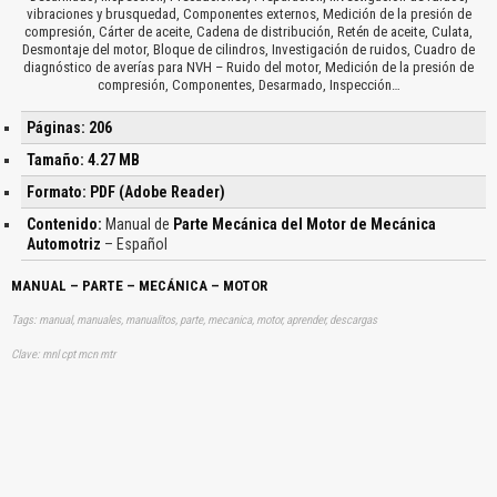
vibraciones y brusquedad, Componentes externos, Medición de la presión de
compresión, Cárter de aceite, Cadena de distribución, Retén de aceite, Culata,
Desmontaje del motor, Bloque de cilindros, Investigación de ruidos, Cuadro de
diagnóstico de averías para NVH – Ruido del motor, Medición de la presión de
compresión, Componentes, Desarmado, Inspección…
Páginas: 206
Tamaño: 4.27 MB
Formato: PDF (Adobe Reader)
Contenido:
Manual de
Parte Mecánica del Motor de Mecánica
Automotriz
– Español
MANUAL – PARTE – MECÁNICA – MOTOR
Tags: manual, manuales, manualitos, parte, mecanica, motor, aprender, descargas
Clave: mnl cpt mcn mtr