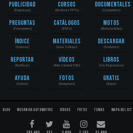
Publicidad
Cursos
Documentales
(Empresas)
(Archivos PPTs)
(Completos)
Preguntas
Catálogos
Motos
(Frecuentes)
(PDFs)
(Motocicletas)
Índice
Materiales
Descargar
(Enlaces)
(Guía Trabajo)
(Gratuitos)
Reportar
Vídeos
Libros
(Notificar)
(Alta Calidad FHD)
(Sin Registrarse)
Ayuda
Fotos
Gratis
(Online)
(Imágenes)
(Bajar)
Blog
Mecánica Automotriz
Vídeos
Fotos
Temas
Mapa del Sit
293,403
331
3,890
2,102
31,886